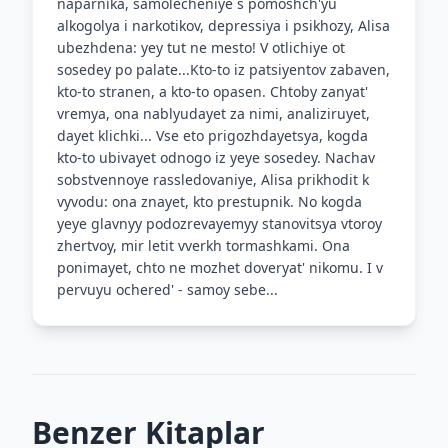
naparnika, samolecheniye s pomoshch'yu
alkogolya i narkotikov, depressiya i psikhozy, Alisa
ubezhdena: yey tut ne mesto! V otlichiye ot
sosedey po palate...Kto-to iz patsiyentov zabaven,
kto-to stranen, a kto-to opasen. Chtoby zanyat'
vremya, ona nablyudayet za nimi, analiziruyet,
dayet klichki... Vse eto prigozhdayetsya, kogda
kto-to ubivayet odnogo iz yeye sosedey. Nachav
sobstvennoye rassledovaniye, Alisa prikhodit k
vyvodu: ona znayet, kto prestupnik. No kogda
yeye glavnyy podozrevayemyy stanovitsya vtoroy
zhertvoy, mir letit vverkh tormashkami. Ona
ponimayet, chto ne mozhet doveryat' nikomu. I v
pervuyu ochered' - samoy sebe...
Benzer Kitaplar