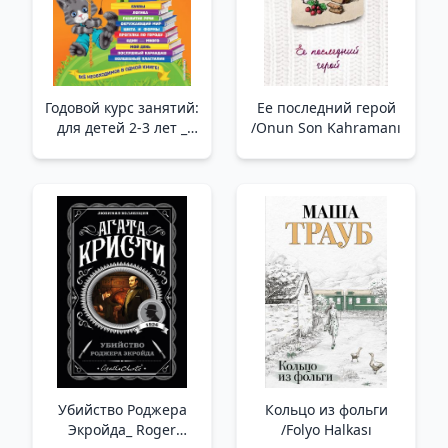
Годовой курс занятий:
Ее последний герой
для детей 2-3 лет _
/Onun Son Kahramanı
Yıllık Dersler: 2-3
Yaşında Çocuklar İçin
Убийство Роджера
Кольцо из фольги
Экройда_ Roger
/Folyo Halkası