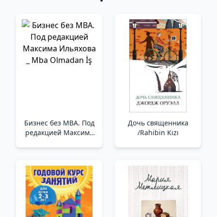
Бизнес без MBA. Под
Дочь священника
редакцией Максима
/Rahibin Kızı
Ильяхова _ Mba
Olmadan İş