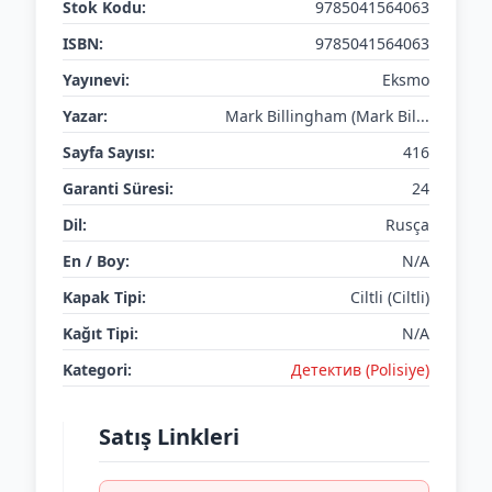
Stok Kodu:
9785041564063
ISBN:
9785041564063
Yayınevi:
Eksmo
Yazar:
Mark Billingham (Mark Bil...
Sayfa Sayısı:
416
Garanti Süresi:
24
Dil:
Rusça
En / Boy:
N/A
Kapak Tipi:
Ciltli (Ciltli)
Kağıt Tipi:
N/A
Kategori:
Детектив (Polisiye)
Satış Linkleri