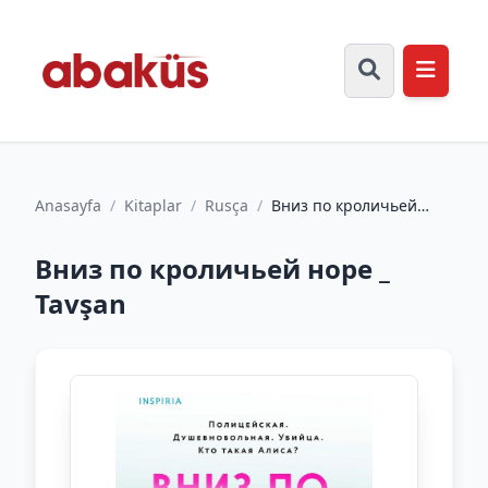
Anasayfa
/
Kitaplar
/
Rusça
/
Вниз по кроличьей
норе _ Tavşan
Вниз по кроличьей норе _
Tavşan