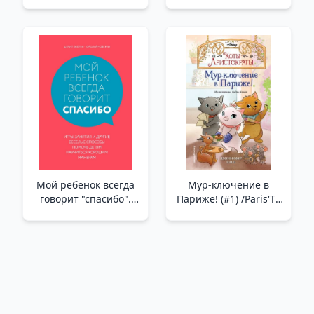
Ackroyd'Un
Öldürülmesi
Мой ребенок всегда
Мур-ключение в
говорит "спасибо".
Париже! (#1) /Paris'Te
Игры, занятия и
Mur-Macerası! (#1)
другие веселые
способы помочь
детям научиться
хорошим манерам _
Çocuğum Her Zaman
"Teşekkür Ederim" Der.
Çocukların Görgü