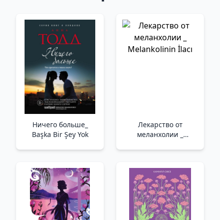
Ничего больше_
Лекарство от
Başka Bir Şey Yok
меланхолии _
Melankolinin İlacı