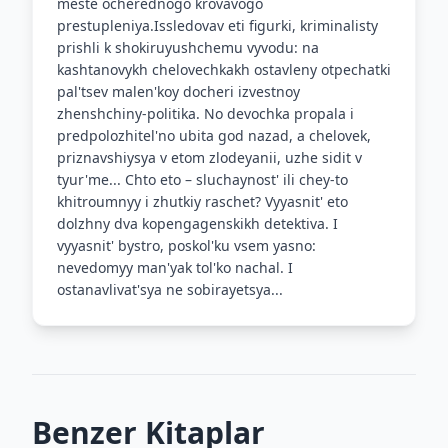
meste ocherednogo krovavogo
prestupleniya.Issledovav eti figurki, kriminalisty
prishli k shokiruyushchemu vyvodu: na
kashtanovykh chelovechkakh ostavleny otpechatki
pal'tsev malen'koy docheri izvestnoy
zhenshchiny-politika. No devochka propala i
predpolozhitel'no ubita god nazad, a chelovek,
priznavshiysya v etom zlodeyanii, uzhe sidit v
tyur'me... Chto eto – sluchaynost' ili chey-to
khitroumnyy i zhutkiy raschet? Vyyasnit' eto
dolzhny dva kopengagenskikh detektiva. I
vyyasnit' bystro, poskol'ku vsem yasno:
nevedomyy man'yak tol'ko nachal. I
ostanavlivat'sya ne sobirayetsya...
Benzer Kitaplar