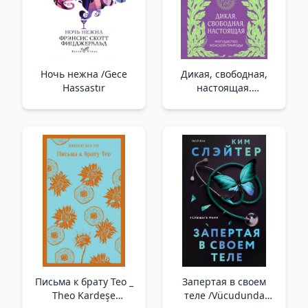
Ночь нежна /Gece
Дикая, свободная,
Hassastır
настоящая.
Могущество женской
природы /Vahşi,
Özgür, Gerçek. Kadınsı
Doğanın Gücü
Письма к брату Тео _
Запертая в своем
Theo Kardeşe
теле /Vücudunda