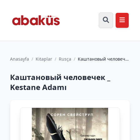
Anasayfa
/
Kitaplar
/
Rusça
/
Каштановый человечек
_ Kestane Adamı
Каштановый человечек _
Kestane Adamı