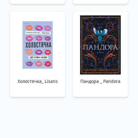
Mektuplar
Sıkışıp Kalmış
Холостячка_ Lisans
Пандора _ Pandora