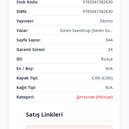
Stok Kodu:
9785041582630
ISBN:
9785041582630
Yayınevi:
Eksmo
Yazar:
Soren Sveistrup (Soren Sv...
Sayfa Sayısı:
544
Garanti Süresi:
24
Dil:
Rusça
En / Boy:
N/A
Kapak Tipi:
Ciltli (Ciltli)
Kağıt Tipi:
N/A
Kategori:
Детектив (Polisiye)
Satış Linkleri