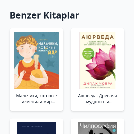
Benzer Kitaplar
Мальчики, которые
Аюрведа. Древняя
изменили мир
мудрость и
/Dünyayı Değiştiren
современная наука
Çocuklar
для совершенного
здоровья _ Ayurveda.
Mükemmel Sağlık İçin
Kadim Bilgelik Ve