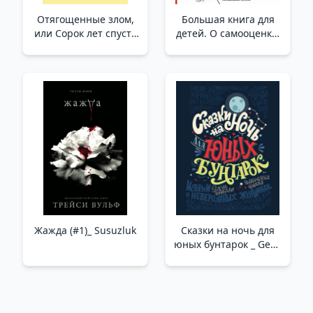
Отягощенные злом,
Большая книга для
или Сорок лет спустя
детей. О самооценке,
/Kötülüğün Yüküyle Ya
понимании себя и
Da Kırk Yıl Sonra
других, гаджетах и
деньгах /Çocuklar İçin
Büyük Kitap. Benlik
Saygısı, Kendinizi Ve
Başkalarını Anlama,
Gadget'Lar Ve Para
Hakkında
Жажда (#1)_ Susuzluk
Сказки на ночь для
юных бунтарок _ Genç
İsyancılar İçin Geceleri
Masallar