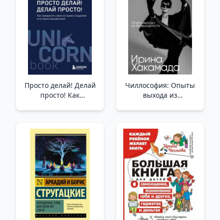
Modern Bilim
Просто делай! Делай
Чиллософия: Опыты
просто! Как
выхода из
превратить свою
безвыходности
историю страдания в
/Chillosophy:
историю
Umutsuzluktan Çıkış
процветания /Sadece
Deneyimleri
Yap! Basit Tutun! Acı
Hikayenizi Bir Refah
Hikayesine Nasıl
Dönüştürebilirsiniz?