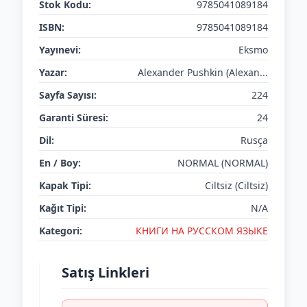
Stok Kodu:
9785041089184
ISBN:
9785041089184
Yayınevi:
Eksmo
Yazar:
Alexander Pushkin (Alexan...
Sayfa Sayısı:
224
Garanti Süresi:
24
Dil:
Rusça
En / Boy:
NORMAL (NORMAL)
Kapak Tipi:
Ciltsiz (Ciltsiz)
Kağıt Tipi:
N/A
Kategori:
КНИГИ НА РУССКОМ ЯЗЫКЕ
Satış Linkleri