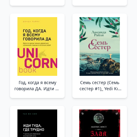
вдохновляют
(обложка) /Fransız
действовать _ Neden-
Kadınları Yalnız
Le Başlayın.
Uyumaz (Kapak)
Olağanüstü Liderler
Nasıl İlham Yasası
Yasas
Год, когда я всему
Семь сестер (Семь
говорила ДА. Идти по
сестер #1)_ Yedi Kız
жизни, танцуя,
Kardeş. 1 Kitap
держаться солнечной
стороны и остаться
собой _ Her Şeye Evet
Dediğim Yıl. Hayatın
İçinden Dans Ederek
Geç, Güneşli Tarafta