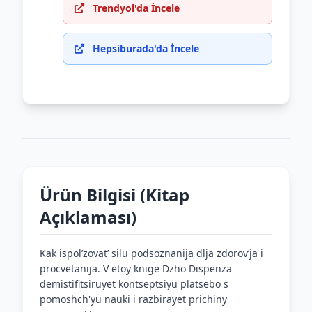
Trendyol'da İncele
Hepsiburada'da İncele
Ürün Bilgisi (Kitap
Açıklaması)
Kak ispolʹzovatʹ silu podsoznanija dlja zdorovʹja i
procvetanija. V etoy knige Dzho Dispenza
demistifitsiruyet kontseptsiyu platsebo s
pomoshch'yu nauki i razbirayet prichiny