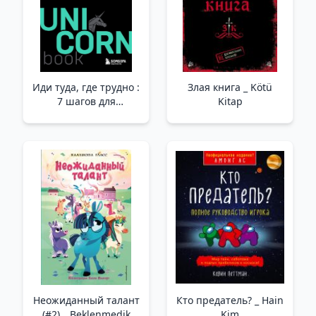
Kal Ve Kendin Ol
Иди туда, где трудно :
Злая книга _ Kötü
7 шагов для
Kitap
обретения
внутренней силы _
Zor Olduğu Yere Gidin:
İç Güç Kazanmak İçin
7 Adım
Неожиданный талант
Кто предатель? _ Hain
(#2) _ Beklenmedik
Kim