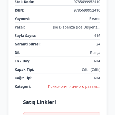
Stok Kodu:
9785699952410
ISBN:
9785699952410
Yayınevi:
Eksmo
Yazar:
Joe Dispenza (Joe Dispenz...
Sayfa Sayısı:
416
Garanti Süresi:
24
Dil:
Rusça
En / Boy:
N/A
Kapak Tipi:
Ciltli (Ciltli)
Kağıt Tipi:
N/A
Kategori:
Психология личного развит...
Satış Linkleri