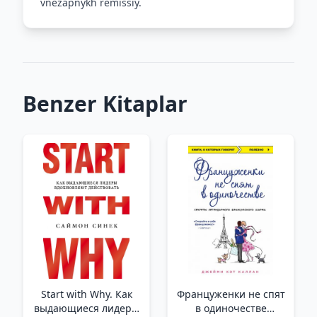
vnezapnykh remissiy.
Benzer Kitaplar
Start with Why. Как
Француженки не спят
выдающиеся лидеры
в одиночестве