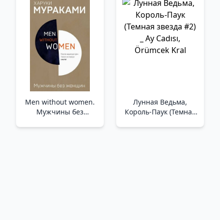
Animasyon Kırıntısı
(#1)
Men without women.
Лунная Ведьма,
Мужчины без
Король-Паук (Темная
женщин /Kadınsız
звезда #2) _ Ay Cadısı,
Erkekler. Kadınsız
Örümcek Kral
Erkekler