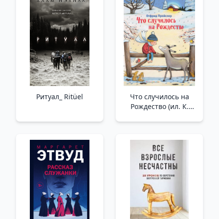
Ритуал_ Ritüel
Что случилось на
Рождество (ил. К.
Хансен) _ Noel'De Ne
Oldu (Ill. K. Hansen)