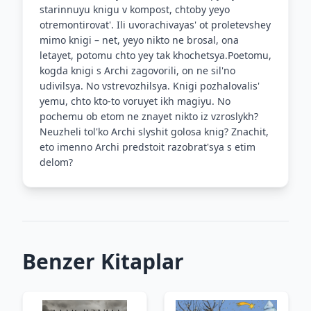
starinnuyu knigu v kompost, chtoby yeyo
otremontirovat'. Ili uvorachivayas' ot proletevshey
mimo knigi – net, yeyo nikto ne brosal, ona
letayet, potomu chto yey tak khochetsya.Poetomu,
kogda knigi s Archi zagovorili, on ne sil'no
udivilsya. No vstrevozhilsya. Knigi pozhalovalis'
yemu, chto kto-to voruyet ikh magiyu. No
pochemu ob etom ne znayet nikto iz vzroslykh?
Neuzheli tol'ko Archi slyshit golosa knig? Znachit,
eto imenno Archi predstoit razobrat'sya s etim
delom?
Benzer Kitaplar