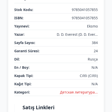
Stok Kodu:
9785041057855
ISBN:
9785041057855
Yayınevi:
Eksmo
Yazar:
D. D. Everest (D. D. Ever...
Sayfa Sayısı:
384
Garanti Süresi:
24
Dil:
Rusça
En / Boy:
N/A
Kapak Tipi:
Ciltli (Ciltli)
Kağıt Tipi:
N/A
Kategori:
Детская литератураㅤㅤㅤ...
Satış Linkleri