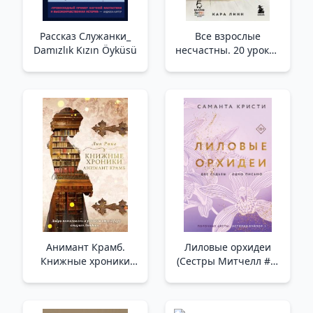
Рассказ Служанки_
Все взрослые
Damızlık Kızın Öyküsü
несчастны. 20 уроков
по обретению
внутренней
гармонии _ Bütün
Yetişkinler Mutsuzdur.
İç Uyumu Bulma
Üzerine 20 Ders
Анимант Крамб.
Лиловые орхидеи
Книжные хроники
(Сестры Митчелл #1)
Анимант Крамб (#1)
/Mor Orkideler
/Animasyon Kırıntısı.
(Mitchell Sisters #1)
Kitap Günlükleri