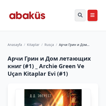
Anasayfa
/
Kitaplar
/
Rusça
/
Арчи Грин и Дом
летающих книг (#1) _
Archie Green Ve Uçan
Арчи Грин и Дом летающих
Kitapl...
книг (#1) _ Archie Green Ve
Uçan Kitaplar Evi (#1)