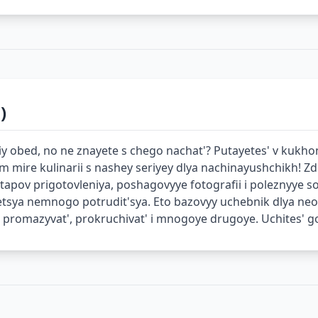
)
obed, no ne znayete s chego nachat'? Putayetes' v kukhonn
m mire kulinarii s nashey seriyey dlya nachinayushchikh! Z
v prigotovleniya, poshagovyye fotografii i poleznyye sove
etsya nemnogo potrudit'sya. Eto bazovyy uchebnik dlya ne
at', promazyvat', prokruchivat' i mnogoye drugoye. Uchites' 