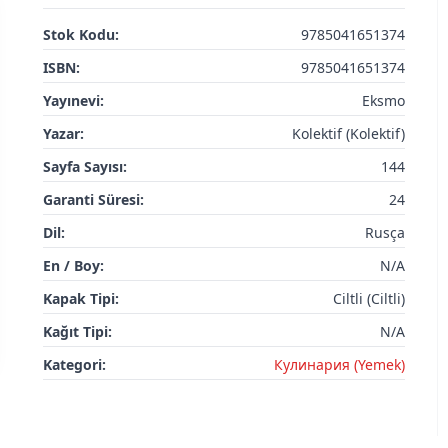
Stok Kodu:
9785041651374
ISBN:
9785041651374
Yayınevi:
Eksmo
Yazar:
Kolektif (Kolektif)
Sayfa Sayısı:
144
Garanti Süresi:
24
Dil:
Rusça
En / Boy:
N/A
Kapak Tipi:
Ciltli (Ciltli)
Kağıt Tipi:
N/A
Kategori:
Кулинария (Yemek)