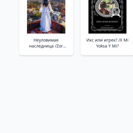
Неуловимая
Икс или игрек? /X Mi
наследница /Zor
Yoksa Y Mi?
Mirasçı