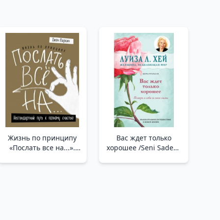
Жизнь по принципу
Вас ждет только
«Послать все на...».
хорошее /Seni Sadece
Нестандартный путь к
İyi Şeyler Bekliyor
полному счастью
(нов. оф) /“Her Şeyi
Şuna Gönder…”
İlkesine Göre Hayat.
Mutluluğu
Tamamlamanın