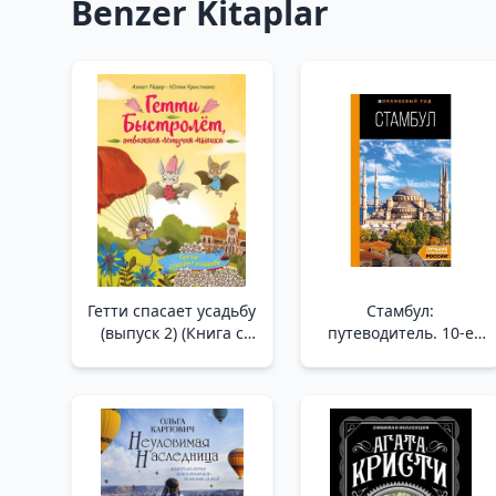
Benzer Kitaplar
Гетти спасает усадьбу
Стамбул:
(выпуск 2) (Книга с
путеводитель. 10-е
цветными
издание, испр. и доп._
иллюстрациями)
İstanbul: Seyahat
/Getty Malikaneyi
Rehberi. 10. Baskı, Rev.
Kurtarıyor (2. Sayı)
Ve Ek
(Renkli Resimli Kitap)