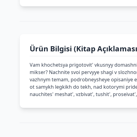
Ürün Bilgisi (Kitap Açıklaması
Vam khochetsya prigotovit' vkusnyy domashniy 
mikser? Nachnite svoi pervyye shagi v slozhno
vazhnym temam, podrobneysheye opisaniye etapo
ot samykh legkikh do tekh, nad kotorymi prid
nauchites' meshat', vzbivat', tushit', proseiv