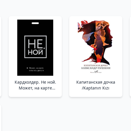
Кардхолдер. Не ной.
Капитанская дочка
Может, на карте
/Kaptanın Kızı
остались деньги _ Kart
Kılıfı. Ağlama. Belki
Kartta Para Vardı