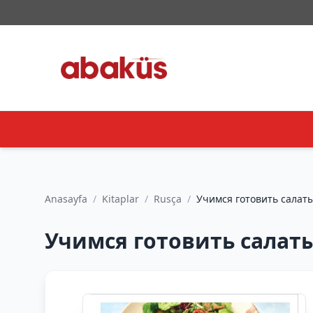
Anasayfa
/
Kitaplar
/
Rusça
/
Учимся готовить салаты 