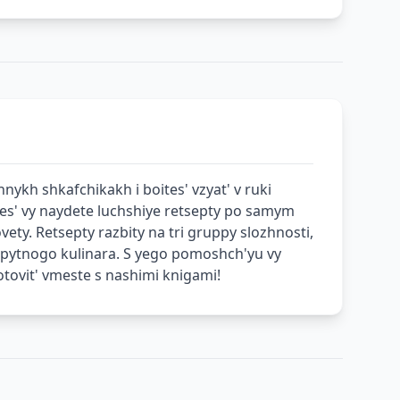
ykh shkafchikakh i boites' vzyat' v ruki
des' vy naydete luchshiye retsepty po samym
ty. Retsepty razbity na tri gruppy slozhnosti,
opytnogo kulinara. S yego pomoshch'yu vy
gotovit' vmeste s nashimi knigami!