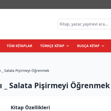
TÜM KİTAPLAR
TÜRKÇE KİTAP
RUSÇA KİTAP
Учимся готовить салаты _ Salata Pişirmeyi Öğrenmek
_ Salata Pişirmeyi Öğrenmek
Kitap Özellikleri