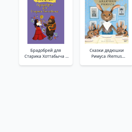
Брадобрей для
Сказки дядюшки
Старика Хоттабыча _
Римуса /Remus
Eski Hottabych İçin
Amca'Nın Hikayeleri
Markalı