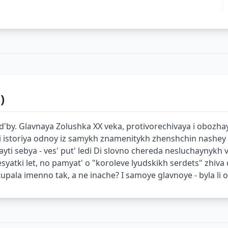
)
ud'by. Glavnaya Zolushka XX veka, protivorechivaya i oboz
storiya odnoy iz samykh znamenitykh zhenshchin nashey ep
ti sebya - ves' put' ledi Di slovno chereda nesluchaynykh v
esyatki let, no pamyat' o "koroleve lyudskikh serdets" zhiva
ala imenno tak, a ne inache? I samoye glavnoye - byla li o