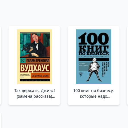
Так держать, Дживс!
100 книг по бизнесу,
(замена рассказа)
которые надо
/Devam Et, Jeeves!
прочитать _ Okumanız
(Değiştirme Hikayesi)
Gereken 100 İş Kitabı