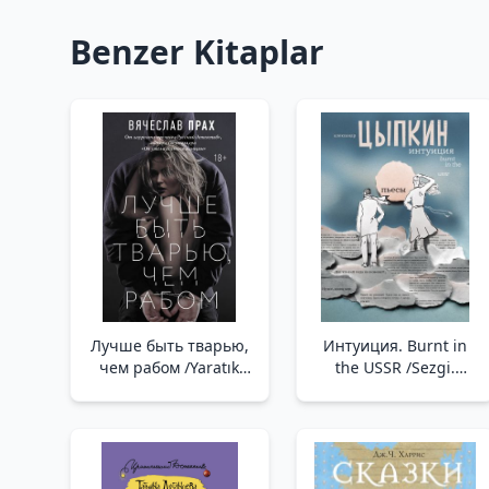
Benzer Kitaplar
Лучше быть тварью,
Интуиция. Burnt in
чем рабом /Yaratık
the USSR /Sezgi.
Olmak Köle Olmaktan
Sscb'De Yandı
İyidir