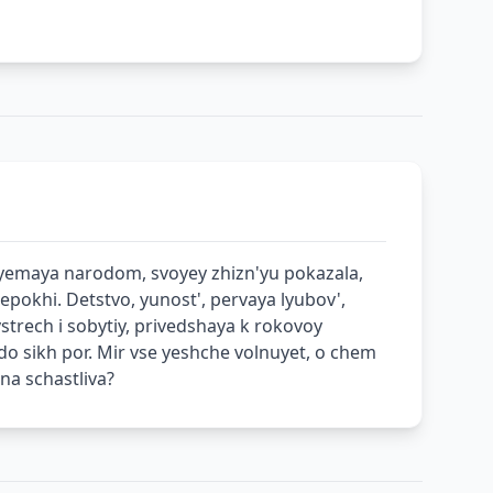
hayemaya narodom, svoyey zhizn'yu pokazala,
okhi. Detstvo, yunost', pervaya lyubov',
strech i sobytiy, privedshaya k rokovoy
 do sikh por. Mir vse yeshche volnuyet, o chem
na schastliva?