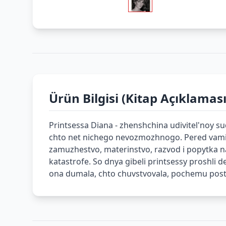
Ürün Bilgisi (Kitap Açıklaması
Printsessa Diana - zhenshchina udivitel'noy s
chto net nichego nevozmozhnogo. Pered vami i
zamuzhestvo, materinstvo, razvod i popytka nay
katastrofe. So dnya gibeli printsessy proshli d
ona dumala, chto chuvstvovala, pochemu postup