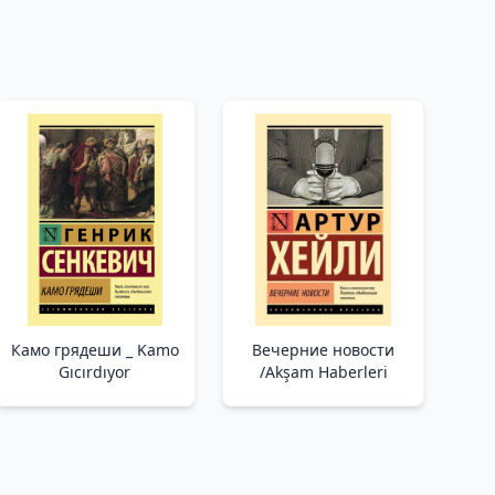
Камо грядеши _ Kamo
Вечерние новости
Gıcırdıyor
/Akşam Haberleri