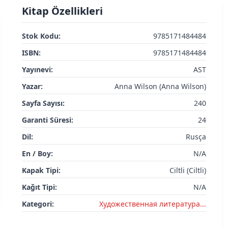
Kitap Özellikleri
Stok Kodu:
9785171484484
ISBN:
9785171484484
Yayınevi:
AST
Yazar:
Anna Wilson (Anna Wilson)
Sayfa Sayısı:
240
Garanti Süresi:
24
Dil:
Rusça
En / Boy:
N/A
Kapak Tipi:
Ciltli (Ciltli)
Kağıt Tipi:
N/A
Kategori:
Художественная литература...