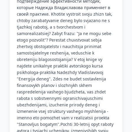
подтверждение эффективности методик,
которые Надежда Владиславова применяет в
своей практике. Khotite vystroit svoju zhizn tak,
chtoby zarabatyvanie deneg bylo svjazano ne s
tjazhkoj rabotoj, a s tvorchestvom i
samorealizatsiej? Zabyt frazu: "Ja ne mogu sebe
etogo pozvolit"? Perestat chuvstvovat sebja
zhertvoj obstojatelstv i nauchitsja prinimat
samostojatelnye reshenija, veduschie k
obreteniju blagosostojanija? V etoj knige vy
najdete unikalnye praktiki avtorskogo kursa
psikhologa-praktika Nadezhdy Vladislavovoj
"Energija deneg". Zdes ne budet sostavlenija
finansovykh planov i slozhnykh skhem
raspredelenija vashego bjudzheta, vas zhdet
rabota s sobstvennymi ogranichivajuschimi
ubezhdenijami, izuchenie prirody deneg i
izmenenie vsej struktury vashego myshlenija -
imenno eto pomozhet vam v realizatsii proekta
"Stanovljus bogatym".Pochti 30-letnij opyt raboty
avtora i tysjachi uchenikov, izmenivshikh svoju