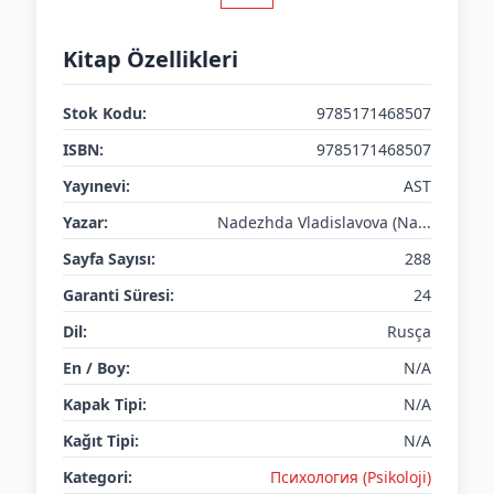
Kitap Özellikleri
Stok Kodu:
9785171468507
ISBN:
9785171468507
Yayınevi:
AST
Yazar:
Nadezhda Vladislavova (Na...
Sayfa Sayısı:
288
Garanti Süresi:
24
Dil:
Rusça
En / Boy:
N/A
Kapak Tipi:
N/A
Kağıt Tipi:
N/A
Kategori:
Психология (Psikoloji)