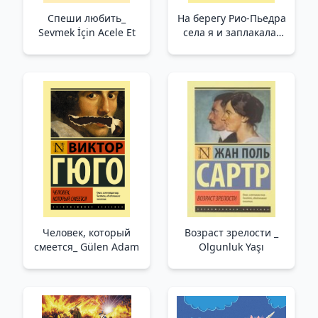
Спеши любить_
На берегу Рио-Пьедра
Sevmek İçin Acele Et
села я и заплакала_
Piedra Irmağının
Kıyısında Oturdum
Ağladım
Человек, который
Возраст зрелости _
смеется_ Gülen Adam
Olgunluk Yaşı