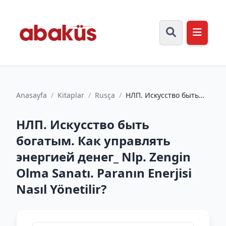
Anasayfa
/
Kitaplar
/
Rusça
/
НЛП. Искусство быть
богатым. Как управлять
энергией денег_ Nlp.
НЛП. Искусство быть
Z...
богатым. Как управлять
энергией денег_ Nlp. Zengin
Olma Sanatı. Paranın Enerjisi
Nasıl Yönetilir?