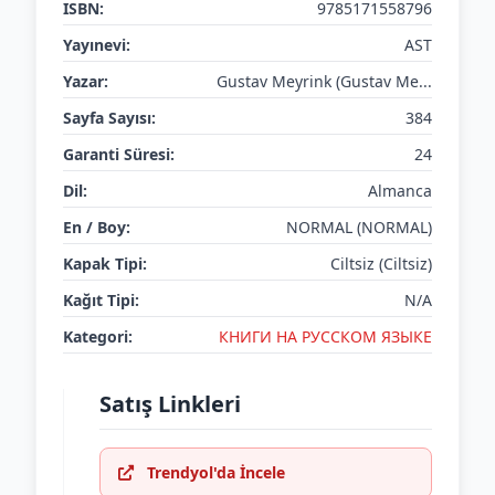
ISBN:
9785171558796
Yayınevi:
AST
Yazar:
Gustav Meyrink (Gustav Me...
Sayfa Sayısı:
384
Garanti Süresi:
24
Dil:
Almanca
En / Boy:
NORMAL (NORMAL)
Kapak Tipi:
Ciltsiz (Ciltsiz)
Kağıt Tipi:
N/A
Kategori:
КНИГИ НА РУССКОМ ЯЗЫКЕ
Satış Linkleri
Trendyol'da İncele