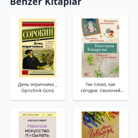
Benzer Kitaplar
День опричника _
Так плохо, как
Oprichnik Günü
сегодня. Сволочей
тоже жалко.
Немножко
иностранка (мягк/
обл.) /Bugünkü Kadar
Kötü. O Şerefsizlere
De Üzülüyorum. Biraz
Yabancı