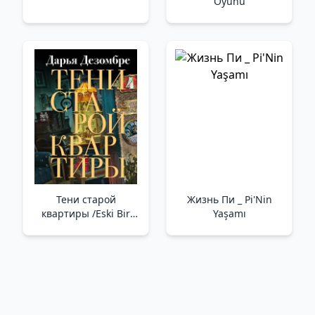
Oyunu
Тени старой
Жизнь Пи _ Pi'Nin
квартиры /Eski Bir
Yaşamı
Dairenin Gölgeleri