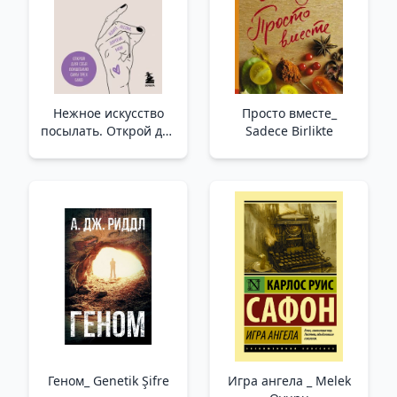
(Yumuşak/Bölgesel)
Нежное искусство
Просто вместе_
посылать. Открой для
Sadece Birlikte
себя волшебную силу
трех букв /Nazik
Gönderme Sanatı. Üç
Harfin Büyülü Gücünü
Keşfedin
Геном_ Genetik Şifre
Игра ангела _ Melek