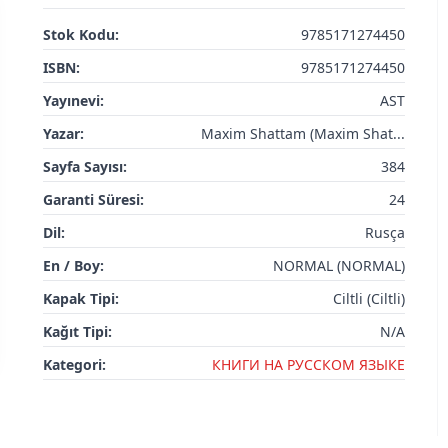
Stok Kodu:
9785171274450
ISBN:
9785171274450
Yayınevi:
AST
Yazar:
Maxim Shattam (Maxim Shat...
Sayfa Sayısı:
384
Garanti Süresi:
24
Dil:
Rusça
En / Boy:
NORMAL (NORMAL)
Kapak Tipi:
Ciltli (Ciltli)
Kağıt Tipi:
N/A
Kategori:
КНИГИ НА РУССКОМ ЯЗЫКЕ