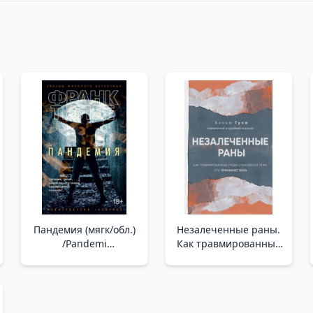
Пандемия (мягк/обл.)
Незалеченные раны.
/Pandemi
Как травмированные
(Hafif/Bölgesel)
люди становятся
теми, кто причиняет
боль /İyileşmeyen
Yaralar. Travma