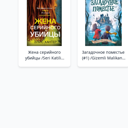
Gücü. Bedene, Zihne
Ve Ruha Sağlık
Kazandıracak Basit
Uygulamalar
Жена серийного
Загадочное поместье
убийцы /Seri Katilin
(#1) /Gizemli Malikane
Karısı
(#1)