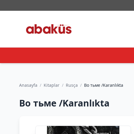
Anasayfa
/
Kitaplar
/
Rusça
/
Во тьме /Karanlıkta
Во тьме /Karanlıkta