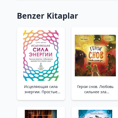
Benzer Kitaplar
Исцеляющая сила
Герои снов. Любовь
энергии. Простые
сильнее зла
практики, чтобы
/Hayallerin
вернуть здоровье
Kahramanları. Aşk
телу, разуму и Духу
Kötülükten Daha
/Enerjinin İyileştirici
Güçlüdür