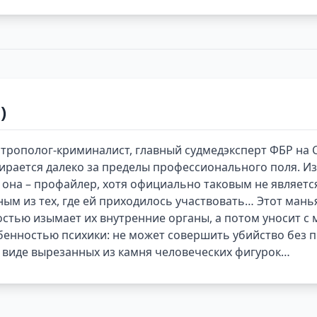
)
трополог-криминалист, главный судмедэксперт ФБР на 
рается далеко за пределы профессионального поля. Из
на – профайлер, хотя официально таковым не является.
ым из тех, где ей приходилось участвовать… Этот мань
остью изымает их внутренние органы, а потом уносит с 
обенностью психики: не может совершить убийство без 
в виде вырезанных из камня человеческих фигурок…