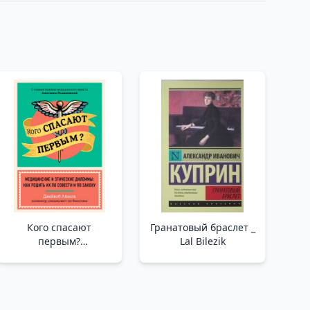
Кого спасают
Гранатовый браслет _
первым?
Lal Bilezik
Медицинские и
этические дилеммы:
как решить их по
совести и по закону /