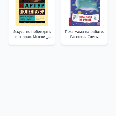
Искусство побеждать
Пока мама на работе.
в спорах. Мысли _
Рассказы Светы
Anlaşmazlıklarda
Ермолаевой /Annem
Kazanma Sanatı.
İşteyken. Sveta
Düşünceler
Ermolaeva'Nın
Hikayeleri