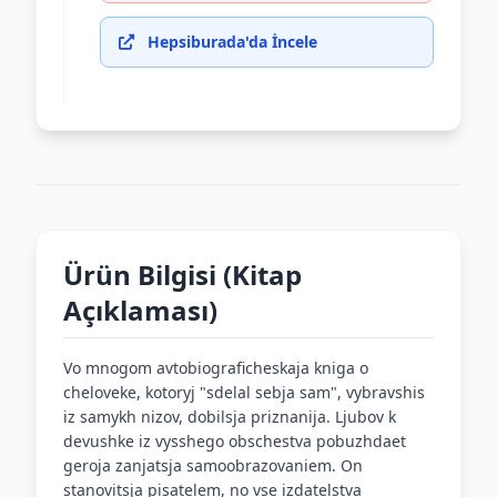
Hepsiburada'da İncele
Ürün Bilgisi (Kitap
Açıklaması)
Vo mnogom avtobiograficheskaja kniga o
cheloveke, kotoryj "sdelal sebja sam", vybravshis
iz samykh nizov, dobilsja priznanija. Ljubov k
devushke iz vysshego obschestva pobuzhdaet
geroja zanjatsja samoobrazovaniem. On
stanovitsja pisatelem, no vse izdatelstva