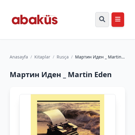
Anasayfa
/
Kitaplar
/
Rusça
/
Мартин Иден _ Martin
Eden
Мартин Иден _ Martin Eden