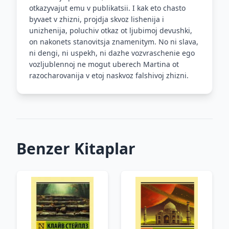
otkazyvajut emu v publikatsii. I kak eto chasto
byvaet v zhizni, projdja skvoz lishenija i
unizhenija, poluchiv otkaz ot ljubimoj devushki,
on nakonets stanovitsja znamenitym. No ni slava,
ni dengi, ni uspekh, ni dazhe vozvraschenie ego
vozljublennoj ne mogut uberech Martina ot
razocharovanija v etoj naskvoz falshivoj zhizni.
Benzer Kitaplar