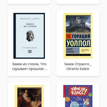
Kim İyi Yaşıyor?
Замок из стекла. Что
Замок Отранто _
скрывает прошлое _
Otranto Kalesi
Cam Kilidi. Geçmişi
Gizleyen Nedir