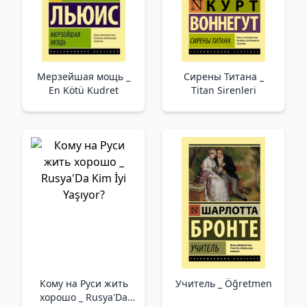
Мерзейшая мощь _
Сирены Титана _
En Kötü Kudret
Titan Sirenleri
Кому на Руси жить
Учитель _ Öğretmen
хорошо _ Rusya'Da