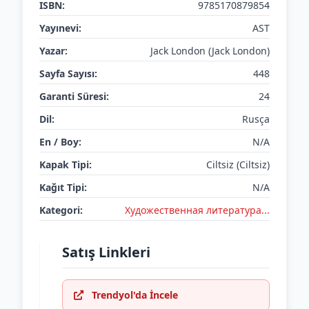
ISBN:
9785170879854
Yayınevi:
AST
Yazar:
Jack London (Jack London)
Sayfa Sayısı:
448
Garanti Süresi:
24
Dil:
Rusça
En / Boy:
N/A
Kapak Tipi:
Ciltsiz (Ciltsiz)
Kağıt Tipi:
N/A
Kategori:
Художественная литература...
Satış Linkleri
Trendyol'da İncele