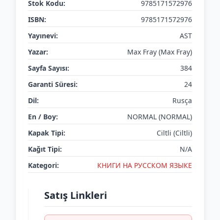
Stok Kodu:
9785171572976
ISBN:
9785171572976
Yayınevi:
AST
Yazar:
Max Fray (Max Fray)
Sayfa Sayısı:
384
Garanti Süresi:
24
Dil:
Rusça
En / Boy:
NORMAL (NORMAL)
Kapak Tipi:
Ciltli (Ciltli)
Kağıt Tipi:
N/A
Kategori:
КНИГИ НА РУССКОМ ЯЗЫКЕ
Satış Linkleri