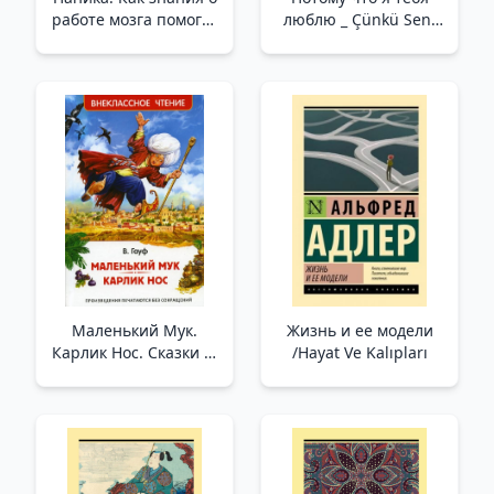
работе мозга помогут
люблю _ Çünkü Seni
навсегда победить
Seviyorum
страх и панические
атаки /Panik. Beynin
Nasıl Çalıştığına Dair
Bilgi, Korku Ve Panik
Atakları Sonsuza
Kadar Yenmenize
Nasıl Yardımcı Olacak
Маленький Мук.
Жизнь и ее модели
Карлик Нос. Сказки В.
/Hayat Ve Kalıpları
Гауфа (ВЧ) _ Küçük
Çamur. Küçük
Uzunburun. Peri
Masalları