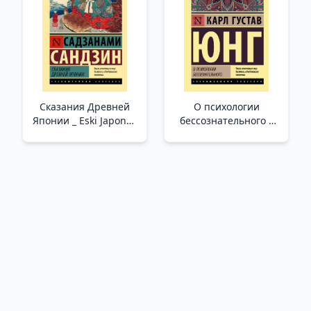
Сказания Древней
О психологии
Японии _ Eski Japonya
бессознательного _
Efsaneleri
Bilinçsizliğin Psikolojisi
Hakkında