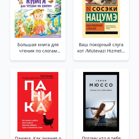
Большая книга для
Ваш покорный слуга
чтения по слогам
кот /Mütevazi Hizmetçi
/Hecelere Göre
Kediniz
Okumak İçin Büyük
Kitap
Паника. Как знания о
Потому что я тебя