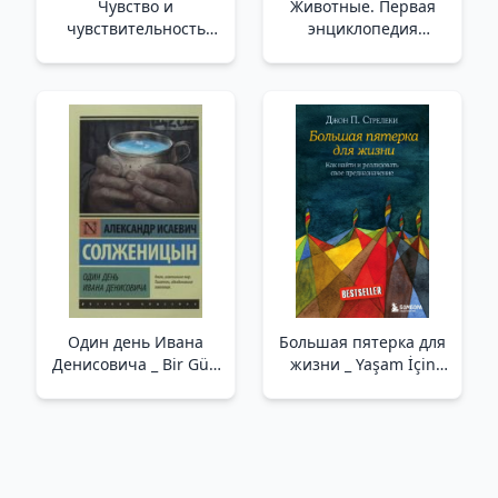
Чувство и
Животные. Первая
чувствительность
энциклопедия
/Anlam Ve Duyarlılık
малыша /Hayvanlar.
Bebeğin İlk
Ansiklopedisi
Один день Ивана
Большая пятерка для
Денисовича _ Bir Gün
жизни _ Yaşam İçin
İvan Denisoviç
Büyük Beş