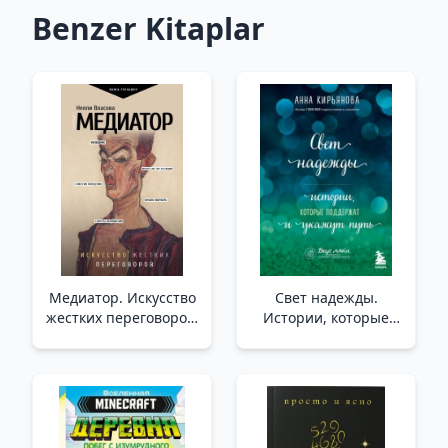
Benzer Kitaplar
Медиатор. Искусство
Свет надежды.
жестких переговоров.
Истории, которые
/Arabulucu. Zorlu
поддержат и укажут
Müzakere Sanatı.
путь /Umut Işığı.
Destekleyecek Ve Yol
Gösterecek Hikayeler