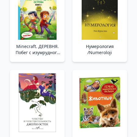
Minecraft. ДЕРЕВНЯ.
Нумерология
Побег с изумрудного
/Numeroloji
острова /Minecraft'Ta.
Köy. Zümrüt Ada'Dan
Kaçış