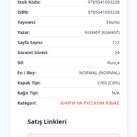
Stok Kodu:
9785041093228
ISBN:
9785041093228
Yayınevi:
Eksmo
Yazar:
Kolektif (Kolektif)
Sayfa Sayısı:
112
Garanti Süresi:
24
Dil:
Rusça
En / Boy:
NORMAL (NORMAL)
Kapak Tipi:
Ciltli (Ciltli)
Kağıt Tipi:
N/A
Kategori:
КНИГИ НА РУССКОМ ЯЗЫКЕ
Satış Linkleri