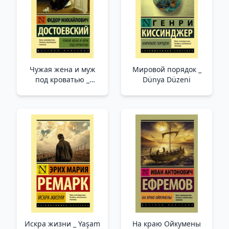
Чужая жена и муж
Мировой порядок _
под кроватью _
Dünya Düzeni
Başkasının Karısı
Искра жизни _ Yaşam
На краю Ойкумены