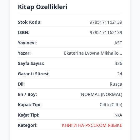
Kitap Özellikleri
Stok Kodu:
9785171162139
ISBN:
9785171162139
Yayınevi:
AST
Yazar:
Ekaterina Lvovna Mikhailo...
Sayfa Sayısı:
336
Garanti Süresi:
24
Dil:
Rusça
En / Boy:
NORMAL (NORMAL)
Kapak Tipi:
Ciltli (Ciltli)
Kağıt Tipi:
N/A
Kategori:
КНИГИ НА РУССКОМ ЯЗЫКЕ