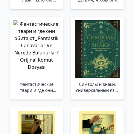
Gözlerini Açar
учились (16-е
издание) /Çocuklarla
Nasıl Konuşulur Ki
Öğrensinler (16. Baskı)
Фантастические
Символы и знаки.
твари и где они
Универсальный язык
обитают_ Fantastik
человечества
Canavarlar Ve Nerede
/Semboller Ve
Bulunurlar? Orijinal
İşaretler. İnsanlığın
Komut Dosyası
Evrensel Dili