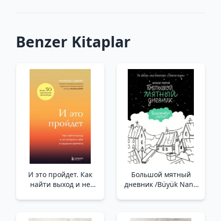
Benzer Kitaplar
И это пройдет. Как
Большой мятный
найти выход и не
дневник /Büyük Nane
потерять себя в
Günlüğü
трудные времена /Bu
Da Geçecek. Bir Çıkış