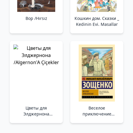
Вор /Hırsız
Кошкин дом. Сказки _
Kedinin Evi. Masallar
Цветы для
Веселое
Элджернона
приключение
/Algernon'A Çiçekler
/Eğlenceli Macera