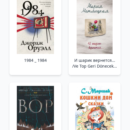
Yolu Nasıl Bulunur Ve
Zor Zamanlarda
Kendinizi
Kaybetmezsiniz
1984 _ 1984
И шарик вернется...
/Ve Top Geri Dönecek...