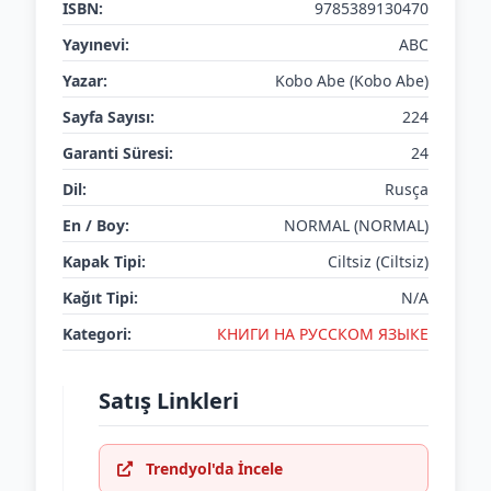
ISBN:
9785389130470
Yayınevi:
ABC
Yazar:
Kobo Abe (Kobo Abe)
Sayfa Sayısı:
224
Garanti Süresi:
24
Dil:
Rusça
En / Boy:
NORMAL (NORMAL)
Kapak Tipi:
Ciltsiz (Ciltsiz)
Kağıt Tipi:
N/A
Kategori:
КНИГИ НА РУССКОМ ЯЗЫКЕ
Satış Linkleri
Trendyol'da İncele