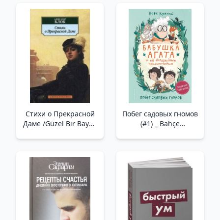
Стихи о Прекрасной
Побег садовых гномов
Даме /Güzel Bir Bayan
(#1) _ Bahçe
Hakkında Şiirler
Cücelerinden Kaçış
(#1)