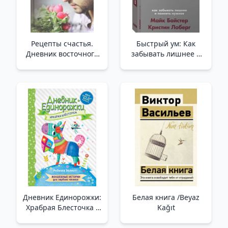
Рецепты счастья.
Быстрый ум: Как
Дневник восточного
забывать лишнее и
кулинара /Mutluluk
помнить нужное +
İçin Tarifler. Doğulu Bir
Покет-серия /Hızlı
Aşçının Günlüğü
Fikir: Gereksiz Olanı
Nasıl Unuturuz Ve
Gerekli + Pocket
Serisini Nasıl
Hatırlarız?
Дневник Единорожки:
Белая книга /Beyaz
Храбрая Блесточка _
Kağıt
Unicorn Günlüğü:
Cesur Işıltı