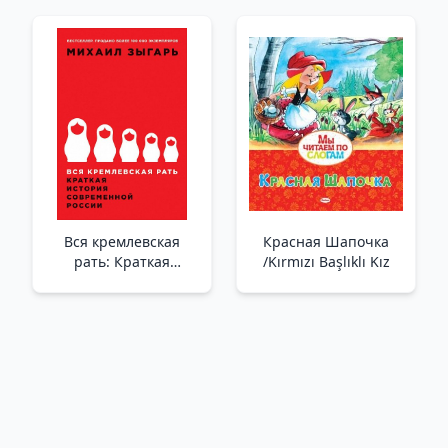
Вся кремлевская
Красная Шапочка
рать: Краткая
/Kırmızı Başlıklı Kız
история современной
России /Kremlin'İn
Tüm Ordusu: Modern
Rusya'Nın Kısa Tarihi