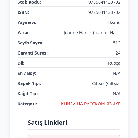
Stok Kodu:
9785041133702
ISBN:
9785041133702
Yayınevi:
Eksmo
Yazar:
Joanne Harris (Joanne Har...
Sayfa Sayısı:
512
Garanti Süresi:
24
Dil:
Rusça
En / Boy:
N/A
Kapak Tipi:
Ciltsiz (Ciltsiz)
Kağıt Tipi:
N/A
Kategori:
КНИГИ НА РУССКОМ ЯЗЫКЕ
Satış Linkleri