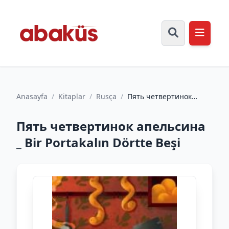
Anasayfa
/
Kitaplar
/
Rusça
/
Пять четвертинок
апельсина _ Bir
Portakalın Dörtte Beşi
Пять четвертинок апельсина
_ Bir Portakalın Dörtte Beşi