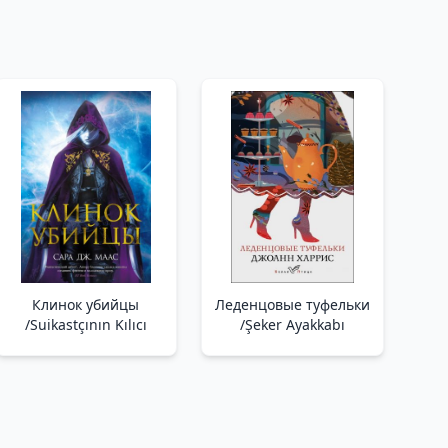
Клинок убийцы
Леденцовые туфельки
/Suikastçının Kılıcı
/Şeker Ayakkabı