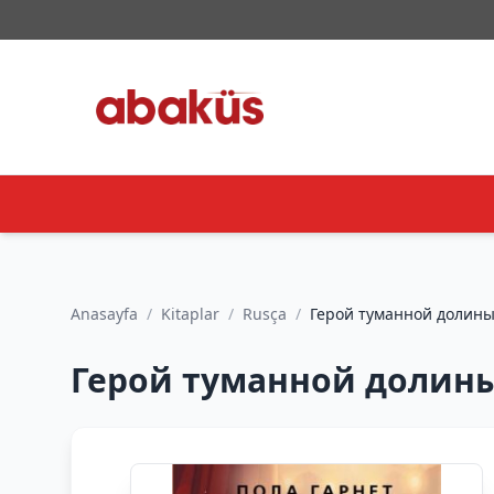
Anasayfa
/
Kitaplar
/
Rusça
/
Герой туманной долины