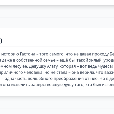
)
 историю Гастона – того самого, что не давал проходу 
 даже в собственной семье – ещё бы, такой хилый, урод
ном лесу её. Девушку Агату, которая – вот ведь чудеса
приличного человека, но не стала – она верила, что в
о – одна часть волшебного преображения от неё. Но в д
и она исцелить зачерствевшую душу того, кто был изго