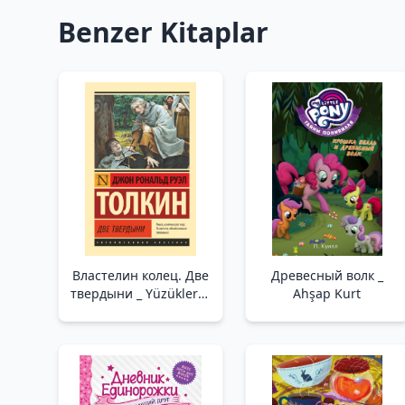
Benzer Kitaplar
Властелин колец. Две
Древесный волк _
твердыни _ Yüzüklerin
Ahşap Kurt
Efendisi. İki Kale