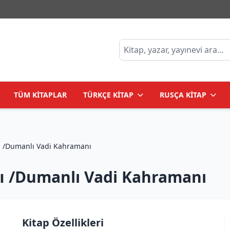
TÜM KİTAPLAR
TÜRKÇE KİTAP
RUSÇA KİTAP
Герой туманной долины /Dumanlı Vadi Kahramanı
 /Dumanlı Vadi Kahramanı
Kitap Özellikleri