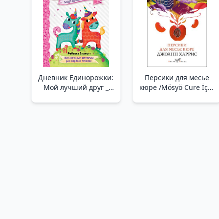
Дневник Единорожки:
Персики для месье
Мой лучший друг _
кюре /Mösyö Cure İçin
Unicorn Günlüğü: En
Şeftali
İyi Arkadaşım