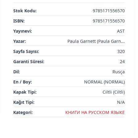
Stok Kodu:
9785171556570
ISBN:
9785171556570
Yayınevi:
AST
Yazar:
Paula Garnett (Paula Garn...
Sayfa Sayısı:
320
Garanti Süresi:
24
Dil:
Rusça
En / Boy:
NORMAL (NORMAL)
Kapak Tipi:
Ciltli (Ciltli)
Kağıt Tipi:
N/A
Kategori:
КНИГИ НА РУССКОМ ЯЗЫКЕ