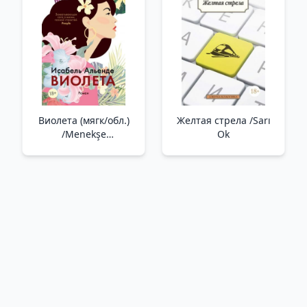
Виолета (мягк/обл.)
Желтая стрела /Sarı
/Menekşe
Ok
(Yumuşak/Düzenli)