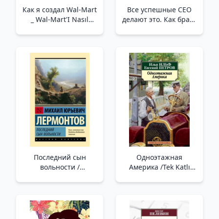
Как я создал Wal-Mart
Все успешные CEO
_ Wal-Mart'I Nasıl
делают это. Как брать
Yarattım
от жизни все и
добиваться
феноменальных
результатов в
карьере _ Tüm Başarılı
Ceo'Lar Bunu Yapar.
Hayattan Her Şeyi
Nasıl Alırsınız Ve
Olağanüstü Kariyer
Sonuçlar
Последний сын
Одноэтажная
вольности /
Америка /Tek Katlı
Özgürlüğün Son Oğlu
Amerika