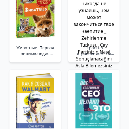
Животные. Первая
Страсть к
энциклопедия
отравлениям. Ты
малыша /Hayvanlar.
никогда не узнаешь,
Bebeğin İlk
чем может
Ansiklopedisi
закончиться твое
чаепитие _
Zehirlenme Tutkusu.
Çay Partinizin Nasıl
Sonuçlanacağını Asla
Bilemezsiniz