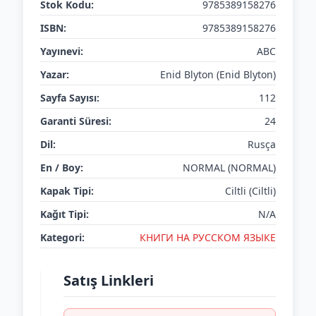
Stok Kodu:
9785389158276
ISBN:
9785389158276
Yayınevi:
ABC
Yazar:
Enid Blyton (Enid Blyton)
Sayfa Sayısı:
112
Garanti Süresi:
24
Dil:
Rusça
En / Boy:
NORMAL (NORMAL)
Kapak Tipi:
Ciltli (Ciltli)
Kağıt Tipi:
N/A
Kategori:
КНИГИ НА РУССКОМ ЯЗЫКЕ
Satış Linkleri