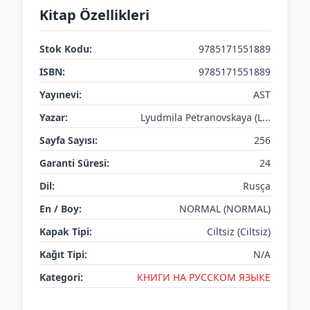
Kitap Özellikleri
Stok Kodu:
9785171551889
ISBN:
9785171551889
Yayınevi:
AST
Yazar:
Lyudmila Petranovskaya (L...
Sayfa Sayısı:
256
Garanti Süresi:
24
Dil:
Rusça
En / Boy:
NORMAL (NORMAL)
Kapak Tipi:
Ciltsiz (Ciltsiz)
Kağıt Tipi:
N/A
Kategori:
КНИГИ НА РУССКОМ ЯЗЫКЕ