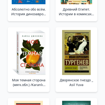
Абсолютно обо всём.
Древний Египет.
История динозавров,
Истории в комиксах +
Земли, цивилизаций,
игры, головоломки,
роботов и других
поделки /Antik Mısır.
вещей, которые
Çizgi Roman Hikayeleri
необходимо знать _
+ Oyunlar, Bulmacalar,
Kesinlikle Hepsi
El Sanatları
Моя темная сторона
Дворянское гнездо _
(мягк.обл.) /Karanlık
Asil Yuva
Tarafım (Yumuşak
Alan)