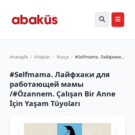
Anasayfa
/
Kitaplar
/
Rusça
/
#Selfmama. Лайфхаки
для работающей мамы
/#Özannem. Çalışan Bir
#Selfmama. Лайфхаки для
A...
работающей мамы
/#Özannem. Çalışan Bir Anne
İçin Yaşam Tüyoları