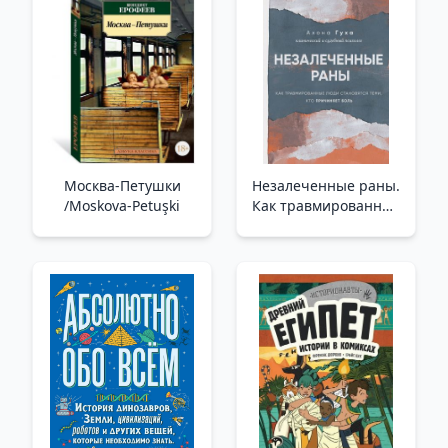
Москва-Петушки
Незалеченные раны.
/Moskova-Petuşki
Как травмированные
люди становятся
теми, кто причиняет
боль /İyileşmeyen
Yaralar. Travma
Geçiren İnsanlar Nasıl
Acıya Neden Olan
Kişiler Haline Geliyor?