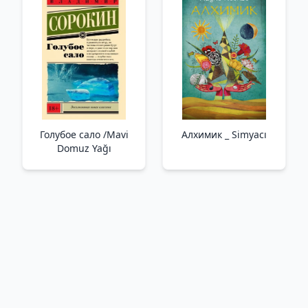
Голубое сало /Mavi
Алхимик _ Simyacı
Domuz Yağı