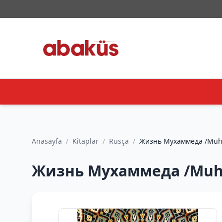
Anasayfa
/
Kitaplar
/
Rusça
/
Жизнь Му
Жизнь Мухаммеда /Muh