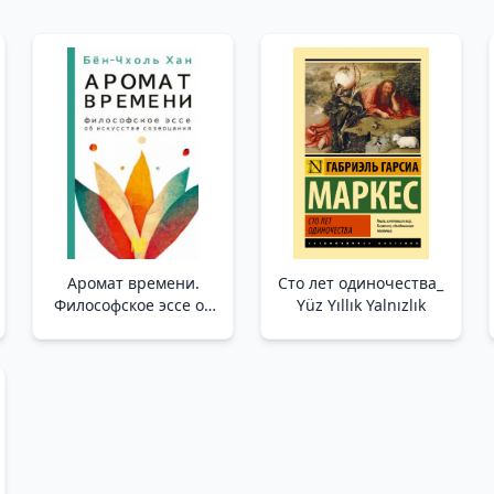
Аромат времени.
Сто лет одиночества_
Философское эссе об
Yüz Yıllık Yalnızlık
искусстве созерцания
/Zamanın Kokusu.
Düşünme Sanatı
Üzerine Felsefi Bir
Deneme