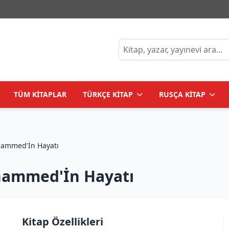
TÜM KİTAPLAR
TÜRKÇE KİTAP
RUSÇA KİTAP
хаммеда /Muhammed'İn Hayatı
ammed'İn Hayatı
Kitap Özellikleri