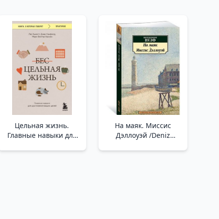
Цельная жизнь.
На маяк. Миссис
Главные навыки для
Дэллоуэй /Deniz
достижения ваших
Fenerine. Bayan
целей /Tüm Hayat.
Dalloway
Hedeflerinize Ulaşmak
İçin Temel Beceriler