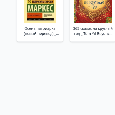
Ve Şaşırtıcı Bir Tarihi!
Осень патриарха
365 сказок на круглый
(новый перевод) _
год _ Tüm Yıl Boyunca
Patrik Sonbaharı
365 Peri Masal