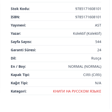
Stok Kodu:
9785171608101
ISBN:
9785171608101
Yayınevi:
AST
Yazar:
Kolektif (Kolektif)
Sayfa Sayısı:
544
Garanti Süresi:
24
Dil:
Rusça
En / Boy:
NORMAL (NORMAL)
Kapak Tipi:
Ciltli (Ciltli)
Kağıt Tipi:
N/A
Kategori:
КНИГИ НА РУССКОМ ЯЗЫКЕ