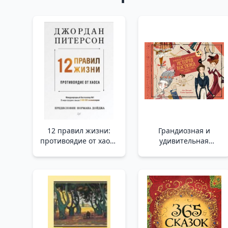
12 правил жизни:
Грандиозная и
противоядие от хаоса
удивительная
Предисловие
история костюма,
Нормана Дойджа
тканей, нарядов,
/Yaşamın 12 Kuralı:
тряпок и шмоток!
Kaosa Panzehir
/Kostümlerin,
Önsözü, Norman
Kumaşların,
Doidge
Kıyafetlerin,
Paçavraların Ve
Kıyafetlerin Görkemli