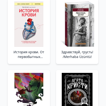
История крови. От
Здравствуй, грусть!
первобытных
/Merhaba Üzüntü!
ритуалов к научным
открытиям /Kanın
Tarihi. İlkel
Ritüellerden Bilimsel
Keşiflere