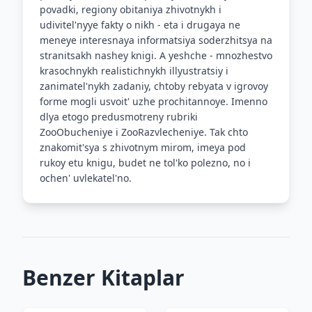
povadki, regiony obitaniya zhivotnykh i
udivitel'nyye fakty o nikh - eta i drugaya ne
meneye interesnaya informatsiya soderzhitsya na
stranitsakh nashey knigi. A yeshche - mnozhestvo
krasochnykh realistichnykh illyustratsiy i
zanimatel'nykh zadaniy, chtoby rebyata v igrovoy
forme mogli usvoit' uzhe prochitannoye. Imenno
dlya etogo predusmotreny rubriki
ZooObucheniye i ZooRazvlecheniye. Tak chto
znakomit'sya s zhivotnym mirom, imeya pod
rukoy etu knigu, budet ne tol'ko polezno, no i
ochen' uvlekatel'no.
Benzer Kitaplar