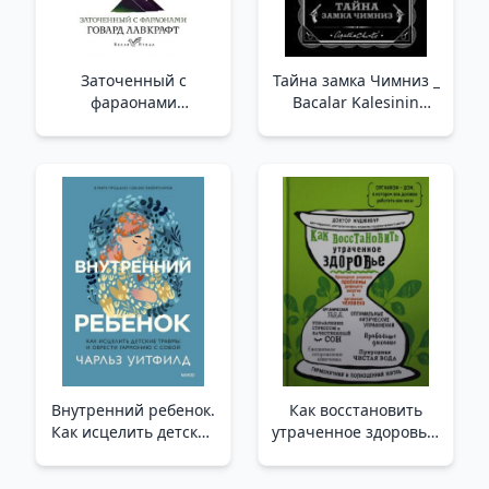
Заточенный с
Тайна замка Чимниз _
фараонами
Bacalar Kalesinin
/Firavunlarla Birlikte
Gizemi
Hapsedildi
Внутренний ребенок.
Как восстановить
Как исцелить детские
утраченное здоровье.
травмы и обрести
Природное решение
гармонию с собой /İç
проблемы дефицита