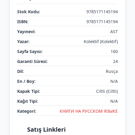
Stok Kodu:
9785171145194
ISBN:
9785171145194
Yayınevi:
AST
Yazar:
Kolektif (Kolektif)
Sayfa Sayısı:
160
Garanti Süresi:
24
Dil:
Rusça
En / Boy:
N/A
Kapak Tipi:
Ciltli (Ciltli)
Kağıt Tipi:
N/A
Kategori:
КНИГИ НА РУССКОМ ЯЗЫКЕ
Satış Linkleri