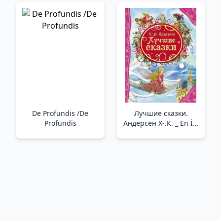
Çocuk. Çocukluk
энергии в организме
Travmalarını Nasıl
человека /Kaybedilen
İyileştirebilirsiniz Ve
Sağlık Nasıl Geri
Kendinizle Uyumu
Kazanılır? İnsan
Nasıl Bulabilirsiniz?
Vücudundaki Enerji
Eksikliği Sorununa
Doğal Bir Ç
De Profundis /De
Лучшие сказки.
Profundis
Андерсен Х-.К. _ En İyi
Masallar. Andersen
H.C.