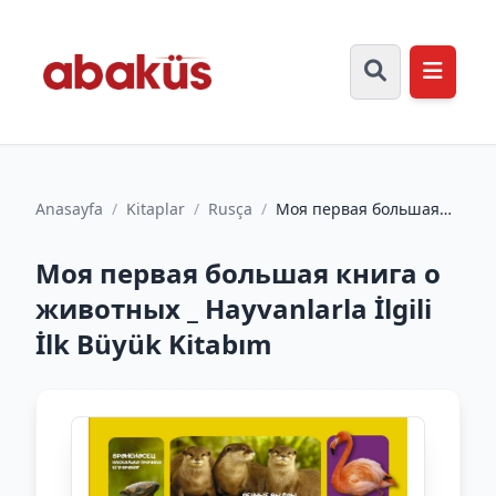
Anasayfa
/
Kitaplar
/
Rusça
/
Моя первая большая
книга о животных _
Hayvanlarla İlgili İlk
Моя первая большая книга о
Büy...
животных _ Hayvanlarla İlgili
İlk Büyük Kitabım