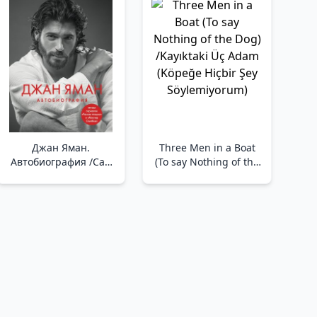
Джан Яман.
Three Men in a Boat
Автобиография /Can
(To say Nothing of the
Yaman. Otobiyografi
Dog) /Kayıktaki Üç
Adam (Köpeğe Hiçbir
Şey Söylemiyorum)