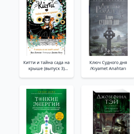
Китти и тайна сада на
Ключ Судного дня
крыше (выпуск 3)
/Kıyamet Anahtarı
/Kitty Ve Çatı
Bahçesinin Gizemi
(Sayı 3)