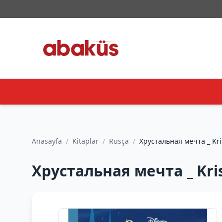
Anasayfa
/
Kitaplar
/
Rusça
/
Хрустальна
Хрустальная мечта _ Kri