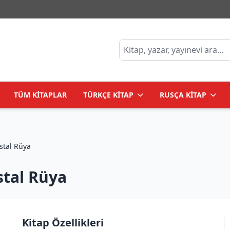
TÜM KİTAPLAR
TÜRKÇE KİTAP
RUSÇA KİTAP
я мечта _ Kristal Rüya
stal Rüya
Kitap Özellikleri