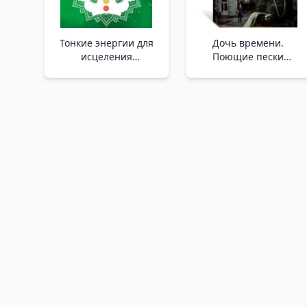
Тонкие энергии для
Дочь времени.
исцеления
Поющие пески
психологических
/Zamanın Kızı. Şarkı
травм, стресса и
Söyleyen Kumlar
хронических
заболеваний _
Psikolojik Travma, Stres
Ve Kronik HAstalığı
İyileştirmek İçin Süptil
Enerjiler