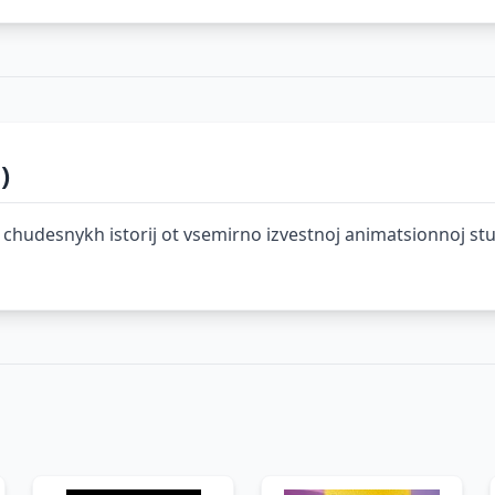
)
chudesnykh istorij ot vsemirno izvestnoj animatsionnoj studi