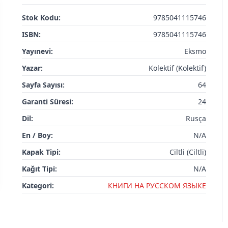
Stok Kodu:
9785041115746
ISBN:
9785041115746
Yayınevi:
Eksmo
Yazar:
Kolektif (Kolektif)
Sayfa Sayısı:
64
Garanti Süresi:
24
Dil:
Rusça
En / Boy:
N/A
Kapak Tipi:
Ciltli (Ciltli)
Kağıt Tipi:
N/A
Kategori:
КНИГИ НА РУССКОМ ЯЗЫКЕ