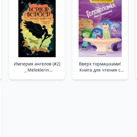
Империя ангелов (#2)
Вверх тормашками!
_ Meleklerin
Книга для чтения с
İmparatorluğu (#2)
цветными
картинками _
Bulmaca. Başaşağı!