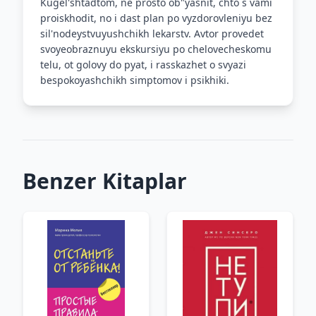
Kugel'shtadtom, ne prosto ob"yasnit, chto s vami
proiskhodit, no i dast plan po vyzdorovleniyu bez
sil'nodeystvuyushchikh lekarstv. Avtor provedet
svoyeobraznuyu ekskursiyu po chelovecheskomu
telu, ot golovy do pyat, i rasskazhet o svyazi
bespokoyashchikh simptomov i psikhiki.
Benzer Kitaplar