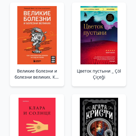
Великие болезни и
Цветок пустыни _ Çöl
болезни великих. Как
Çiçeği
заболевания влияли
на ход истории _
Büyük HAstalıklar Ve
Büyüklerin
HAstalıkları.
HAstalıklar Tarihin
Akışını Nasıl
Şekillendirdi?