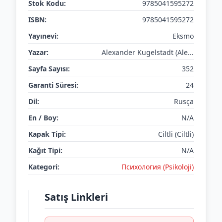
Stok Kodu:
9785041595272
ISBN:
9785041595272
Yayınevi:
Eksmo
Yazar:
Alexander Kugelstadt (Ale...
Sayfa Sayısı:
352
Garanti Süresi:
24
Dil:
Rusça
En / Boy:
N/A
Kapak Tipi:
Ciltli (Ciltli)
Kağıt Tipi:
N/A
Kategori:
Психология (Psikoloji)
Satış Linkleri