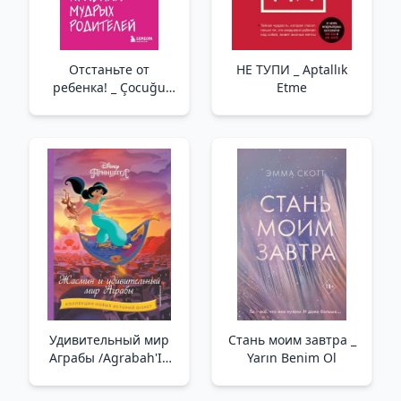
Отстаньте от
НЕ ТУПИ _ Aptallık
ребенка! _ Çocuğu
Etme
Rahat Bırak!
Удивительный мир
Стань моим завтра _
Аграбы /Agrabah'In
Yarın Benim Ol
Harika Dünyası