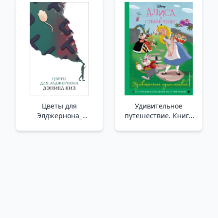
Ana Şeylerin Ana
начать думать о себе
Dikkati: Canlı, Sevgi, Ç
_ Kurtarmak Mı Yoksa
Kurtulmak Mı? Sürekli
Olarak Başkalarına
Patronluk Taslama
Arzusundan Nasıl
Kurtul
Цветы для
Удивительное
Элджернона_
путешествие. Книга
Ehgernon İçin Çiçekler
для чтения с
цветными
картинками_ Alice
Harikalar Diyarında.
Harika Bir Gezi. Renkli
Resimlerle