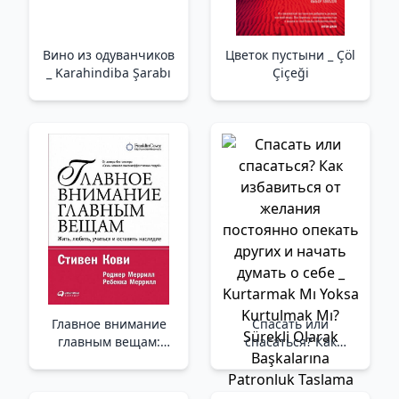
Вино из одуванчиков
Цветок пустыни _ Çöl
_ Karahindiba Şarabı
Çiçeği
Главное внимание
Спасать или
главным вещам:
спасаться? Как
Жить, любить,
избавитьcя от
учиться и оставить
желания постоянно
наследие (обложка) _
опекать других и