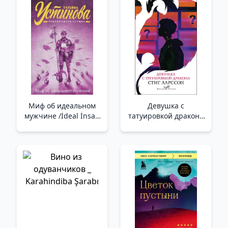
Миф об идеальном
Девушка с
мужчине /İdeal İnsan
татуировкой дракона
Efsanesi
_ Ejderha Dövmeli Kız