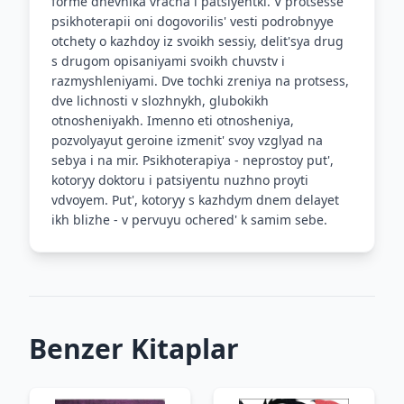
forme dnevnika vracha i patsiyentki. V protsesse
psikhoterapii oni dogovorilis' vesti podrobnyye
otchety o kazhdoy iz svoikh sessiy, delit'sya drug
s drugom opisaniyami svoikh chuvstv i
razmyshleniyami. Dve tochki zreniya na protsess,
dve lichnosti v slozhnykh, glubokikh
otnosheniyakh. Imenno eti otnosheniya,
pozvolyayut geroine izmenit' svoy vzglyad na
sebya i na mir. Psikhoterapiya - neprostoy put',
kotoryy doktoru i patsiyentu nuzhno proyti
vdvoyem. Put', kotoryy s kazhdym dnem delayet
ikh blizhe - v pervuyu ochered' k samim sebe.
Benzer Kitaplar