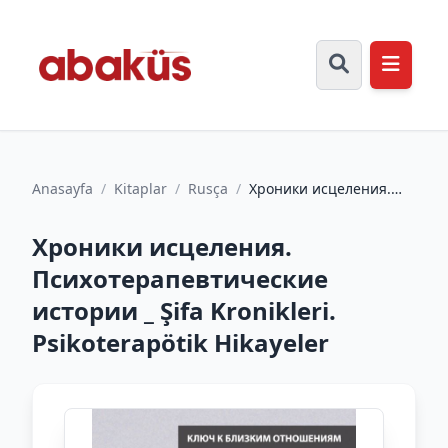
Anasayfa
/
Kitaplar
/
Rusça
/
Хроники исцеления.
Психотерапевтические
истории _ Şifa
Хроники исцеления.
Kronikler...
Психотерапевтические
истории _ Şifa Kronikleri.
Psikoterapötik Hikayeler