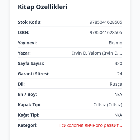
Kitap Özellikleri
Stok Kodu:
9785041628505
ISBN:
9785041628505
Yayınevi:
Eksmo
Yazar:
Irvin D. Yalom (Irvin D....
Sayfa Sayısı:
320
Garanti Süresi:
24
Dil:
Rusça
En / Boy:
N/A
Kapak Tipi:
Ciltsiz (Ciltsiz)
Kağıt Tipi:
N/A
Kategori:
Психология личного развит...