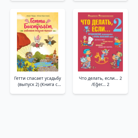
Гетти спасает усадьбу
Что делать, если... 2
(выпуск 2) (Книга с
/Eğer... 2
цветными
иллюстрациями)
/Getty Malikaneyi
Kurtarıyor (2. Sayı)
(Renkli Resimli Kitap)