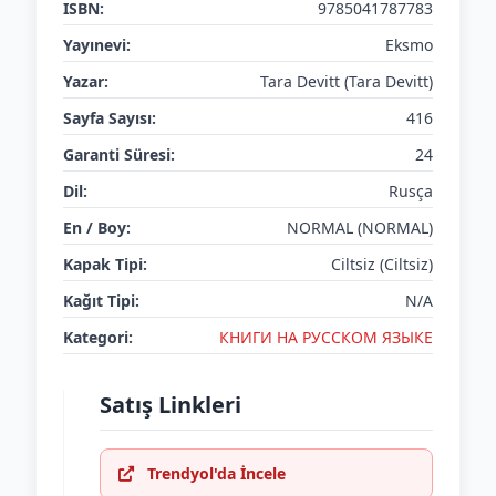
ISBN:
9785041787783
Yayınevi:
Eksmo
Yazar:
Tara Devitt (Tara Devitt)
Sayfa Sayısı:
416
Garanti Süresi:
24
Dil:
Rusça
En / Boy:
NORMAL (NORMAL)
Kapak Tipi:
Ciltsiz (Ciltsiz)
Kağıt Tipi:
N/A
Kategori:
КНИГИ НА РУССКОМ ЯЗЫКЕ
Satış Linkleri
Trendyol'da İncele