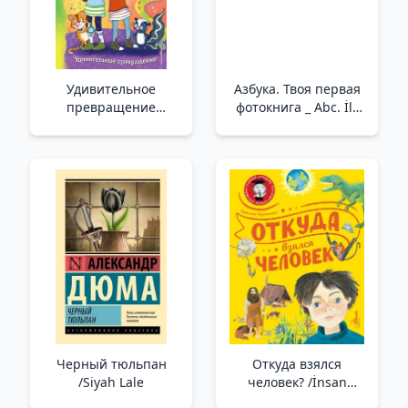
Удивительное
Азбука. Твоя первая
превращение
фотокнига _ Abc. İlk
(выпуск 2) _ İnanılmaz
Fotoğraf Kitabınız
Dönüşüm (2. Sayı)
Черный тюльпан
Откуда взялся
/Siyah Lale
человек? /İnsan
Nereden Geldi?