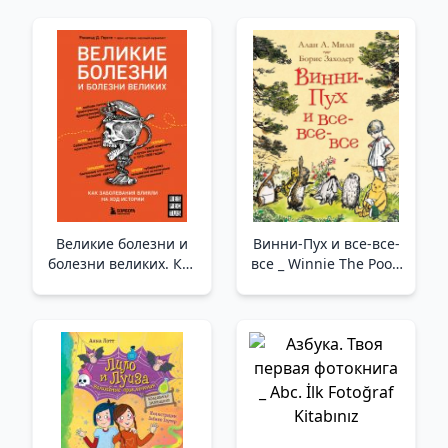
Великие болезни и
Винни-Пух и все-все-
болезни великих. Как
все _ Winnie The Pooh
заболевания влияли
Ve Herkes-Herkes-
на ход истории _
Herkes
Büyük HAstalıklar Ve
Büyüklerin
HAstalıkları.
HAstalıklar Tarihin
Akışını Nasıl
Şekillendirdi?