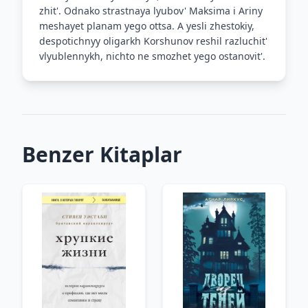
zhit'. Odnako strastnaya lyubov' Maksima i Ariny
meshayet planam yego ottsa. A yesli zhestokiy,
despotichnyy oligarkh Korshunov reshil razluchit'
vlyublennykh, nichto ne smozhet yego ostanovit'.
Benzer Kitaplar