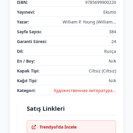
ISBN:
9785699900220
Yayınevi:
Eksmo
Yazar:
William P. Young (William...
Sayfa Sayısı:
384
Garanti Süresi:
24
Dil:
Rusça
En / Boy:
N/A
Kapak Tipi:
Ciltsiz (Ciltsiz)
Kağıt Tipi:
N/A
Kategori:
Художественная литература...
Satış Linkleri
Trendyol'da İncele