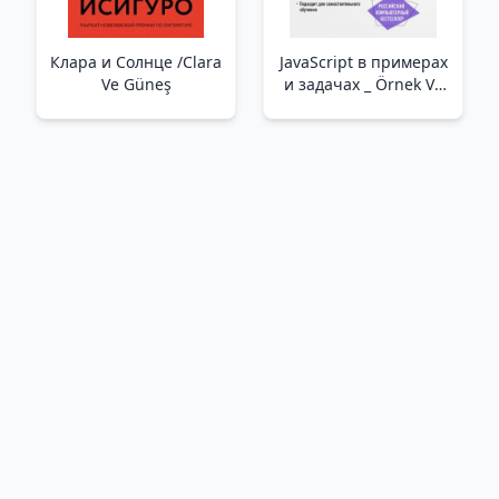
Клара и Солнце /Clara
JavaScript в примерах
Ve Güneş
и задачах _ Örnek Ve
Görevlerde Javascript