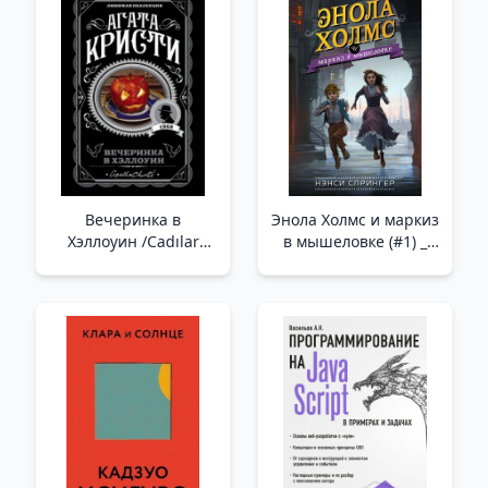
Вечеринка в
Энола Холмс и маркиз
Хэллоуин /Cadılar
в мышеловке (#1) _
Bayramı Partisi
Mousetrap'Ta Enola
Holmes Ve Marquis
(#1)