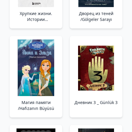
Хрупкие жизни.
Дворец из теней
Истории
/Gölgeler Sarayı
кардиохирурга о
профессии, где нет
места сомнениям и
страху /Kırılgan
Hayatlar. Şüpheye Ve
Korkuya Yer Olmayan
Bir Mesleğe Dair Kalp
Cerrahının Hikayeleri
Магия памяти
Дневник 3 _ Günlük 3
/Hafızanın Büyüsü