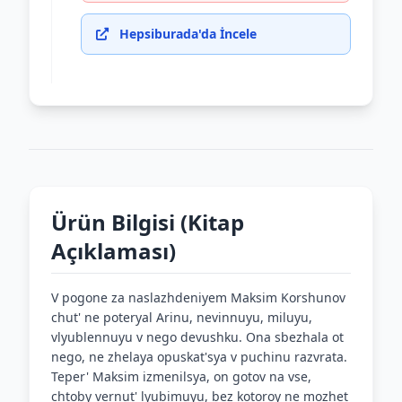
Hepsiburada'da İncele
Ürün Bilgisi (Kitap
Açıklaması)
V pogone za naslazhdeniyem Maksim Korshunov
chut' ne poteryal Arinu, nevinnuyu, miluyu,
vlyublennuyu v nego devushku. Ona sbezhala ot
nego, ne zhelaya opuskat'sya v puchinu razvrata.
Teper' Maksim izmenilsya, on gotov na vse,
chtoby vernut' lyubimuyu, bez kotoroy ne mozhet