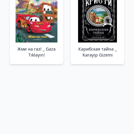
Жми на газ! _ Gaza
Карибская тайна _
Tıklayın!
Karayip Gizemi