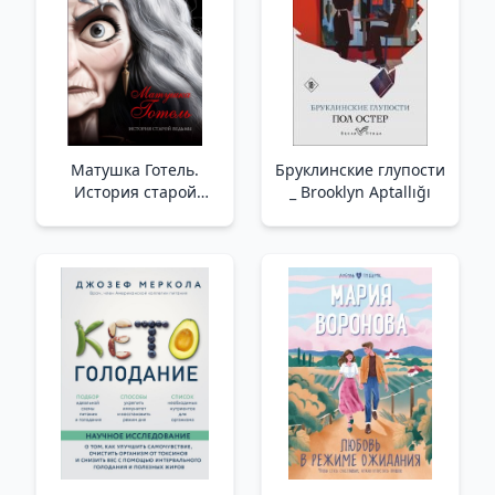
Матушка Готель.
Бруклинские глупости
История старой
_ Brooklyn Aptallığı
ведьмы _ Anne Gotel.
Eski Bir Cadının
Hikayesi