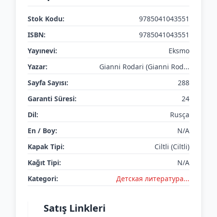
Stok Kodu:
9785041043551
ISBN:
9785041043551
Yayınevi:
Eksmo
Yazar:
Gianni Rodari (Gianni Rod...
Sayfa Sayısı:
288
Garanti Süresi:
24
Dil:
Rusça
En / Boy:
N/A
Kapak Tipi:
Ciltli (Ciltli)
Kağıt Tipi:
N/A
Kategori:
Детская литератураㅤㅤㅤ...
Satış Linkleri