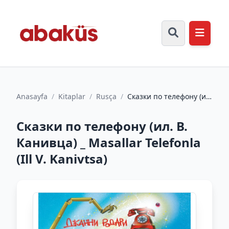
Anasayfa
/
Kitaplar
/
Rusça
/
Сказки по телефону (ил.
В. Канивца) _ Masallar
Telefonla (Ill V....
Сказки по телефону (ил. В.
Канивца) _ Masallar Telefonla
(Ill V. Kanivtsa)