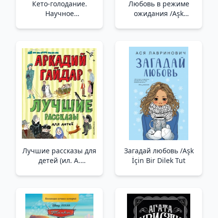
Кето-голодание.
Любовь в режиме
Научное
ожидания /Aşk
исследование о том,
Beklemede
как улучшить
самочувствие,
очистить организм от
токсинов и снизить
вес с помощью инт
Лучшие рассказы для
Загадай любовь /Aşk
детей (ил. А.
İçin Bir Dilek Tut
Власовой) /Çocuklar
İçin En İyi Hikayeler (A.
Vlasova Tarafından
Gösterilmiştir)