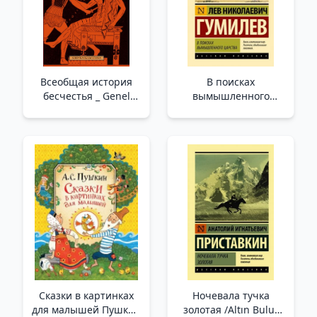
Всеобщая история
В поисках
бесчестья _ Genel
вымышленного
Rezillik Tarihi
царства /Hayali Bir
Krallık Arayışı İçinde
Сказки в картинках
Ночевала тучка
для малышей Пушкин
золотая /Altın Bulut