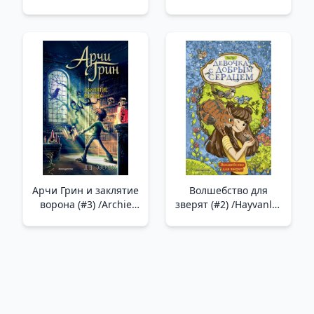
А.С. /Çocuklar İçin
Geceyi Geçirdi
Resimlerdeki Masallar
Puşkin A.S.
Арчи Грин и заклятие
Волшебство для
ворона (#3) /Archie
зверят (#2) /Hayvanlar
Greene Ve Kuzgunun
İçin Büyü (#2)
Laneti (#3)