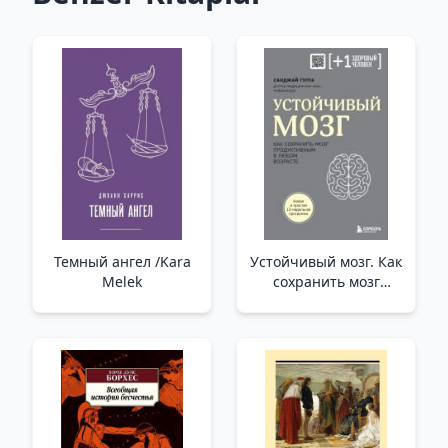
Темный ангел /Kara
Устойчивый мозг. Как
Melek
сохранить мозг
продуктивным в
любом возрасте _
Dayanıklı Beyin.
Beyninizi Her Yaşta
Nasıl Üretken
Tutabilirsiniz?