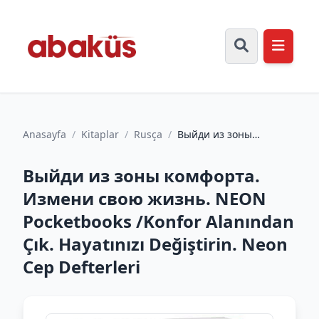
Anasayfa
/
Kitaplar
/
Rusça
/
Выйди из зоны
комфорта. Измени
свою жизнь. NEON
Выйди из зоны комфорта.
Pocketbooks /Kon...
Измени свою жизнь. NEON
Pocketbooks /Konfor Alanından
Çık. Hayatınızı Değiştirin. Neon
Cep Defterleri