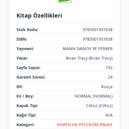
Kitap Özellikleri
Stok Kodu:
9785001957638
ISBN:
9785001957638
Yayınevi:
MANN IVANOV VE FERBER
Yazar:
Brian Tracy (Brian Tracy)
Sayfa Sayısı:
192
Garanti Süresi:
24
Dil:
Rusça
En / Boy:
NORMAL (NORMAL)
Kapak Tipi:
Ciltsiz (Ciltsiz)
Kağıt Tipi:
N/A
Kategori:
КНИГИ НА РУССКОМ ЯЗЫКЕ