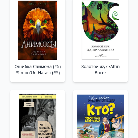
Şeyin Sorumlusu Ya Da
Hayatınızın
Kontrolünü Nasıl Ele
Alacağınızdır
Ошибка Саймона (#5)
Золотой жук /Altın
/Simon'Un Hatası (#5)
Böcek