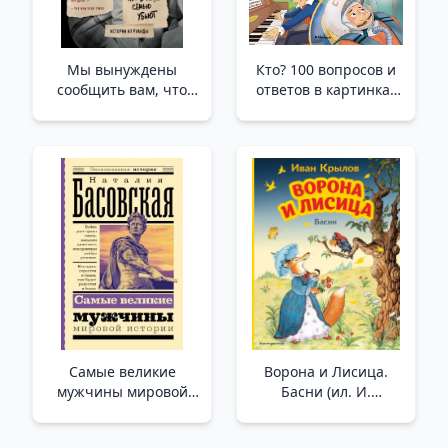
Мы вынуждены
Кто? 100 вопросов и
сообщить вам, что
ответов в картинках
завтра нас и нашу
/Dsö? Resimlerle 100
семью убьют.
Soru Ve Cevap
Истории из Руанды_
Yarın Biz Ve Ailemizin
Öldürüleceğini Size
Bild
Самые великие
Ворона и Лисица.
мужчины мировой
Басни (ил. И.
истории /Dünya
Петелиной) _ Bir
Tarihinin En Büyük
Karga Ve Bir Tilki.