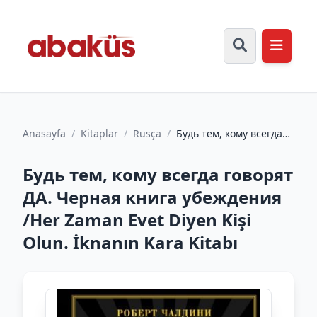
Anasayfa
/
Kitaplar
/
Rusça
/
Будь тем, кому всегда
говорят ДА. Черная
книга убеждения /Her
Будь тем, кому всегда говорят
Za...
ДА. Черная книга убеждения
/Her Zaman Evet Diyen Kişi
Olun. İknanın Kara Kitabı