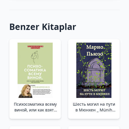
Benzer Kitaplar
Психосоматика всему
Шесть могил на пути
виной, или как взять
в Мюнхен _ Münih
свою жизнь под
Yolunda Altı Mezar
контроль
/Psikosomatik Her