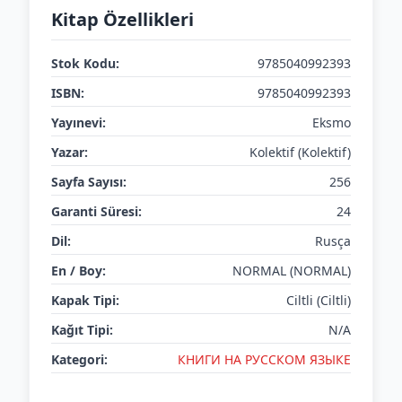
Kitap Özellikleri
Stok Kodu:
9785040992393
ISBN:
9785040992393
Yayınevi:
Eksmo
Yazar:
Kolektif (Kolektif)
Sayfa Sayısı:
256
Garanti Süresi:
24
Dil:
Rusça
En / Boy:
NORMAL (NORMAL)
Kapak Tipi:
Ciltli (Ciltli)
Kağıt Tipi:
N/A
Kategori:
КНИГИ НА РУССКОМ ЯЗЫКЕ