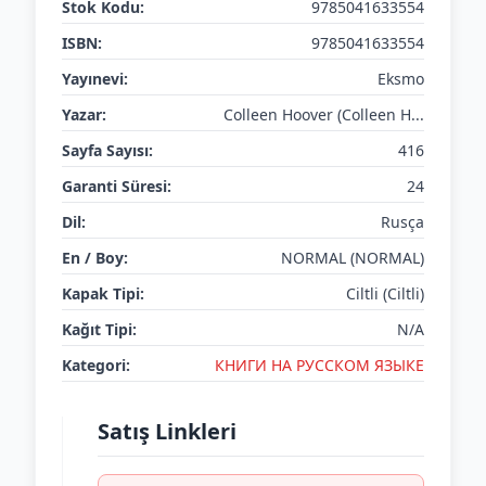
Stok Kodu:
9785041633554
ISBN:
9785041633554
Yayınevi:
Eksmo
Yazar:
Colleen Hoover (Colleen H...
Sayfa Sayısı:
416
Garanti Süresi:
24
Dil:
Rusça
En / Boy:
NORMAL (NORMAL)
Kapak Tipi:
Ciltli (Ciltli)
Kağıt Tipi:
N/A
Kategori:
КНИГИ НА РУССКОМ ЯЗЫКЕ
Satış Linkleri