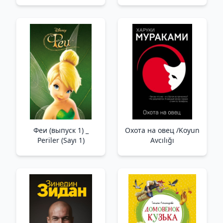
побед без поражений
_ Taş Yüz, Kara Kalp.
Asya'Nın
Kaybetmeden
Kazanma Felsefesi
Феи (выпуск 1) _
Охота на овец /Koyun
Periler (Sayı 1)
Avcılığı