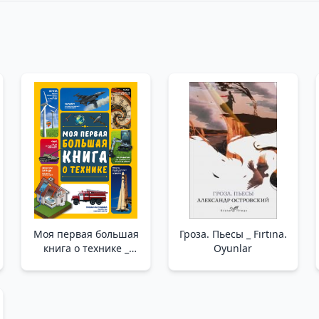
Моя первая большая
Гроза. Пьесы _ Fırtına.
книга о технике _
Oyunlar
Teknoloji Hakkında İlk
Büyük Kitabım