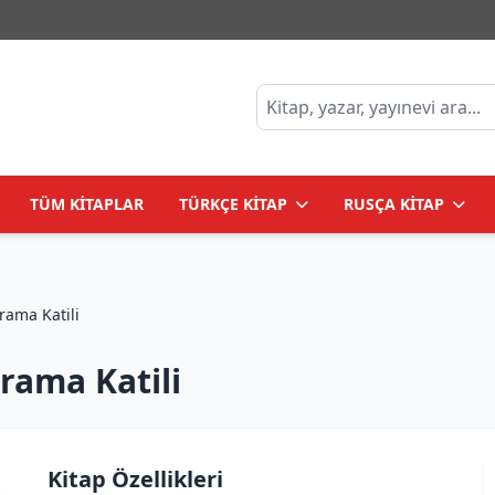
TÜM KİTAPLAR
TÜRKÇE KİTAP
RUSÇA KİTAP
ый убийца /Sıçrama Katili
ama Katili
Kitap Özellikleri