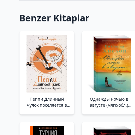
Benzer Kitaplar
Пеппи Длинный
Однажды ночью в
чулок поселяется в
августе (мягк/обл.)
вилле "Курица" _
/Ağustos Ayında Bir
Peppy Uzun Çorap
Gece (Hafif/Reg.)
Tavuk Villa Yerleşir