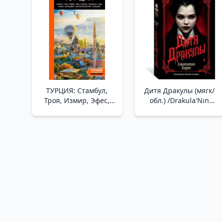
ТУРЦИЯ: Стамбул,
Дитя Дракулы (мягк/
Троя, Измир, Эфес,
обл.) /Drakula'Nın
Бодрум, Памуккале,
Çocuğu
Сиде, Алания,
(Yumuşak/Reg.)
Каппадокия,
Восточная Анатолия,
Карадениз:
путеводитель (2-е
изд., испр. и доп.)
/Türkiye: İstanbul,
Truva, İzmir, Efes,
Bodrum, P