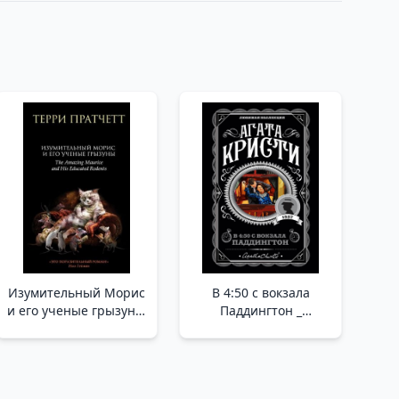
Изумительный Морис
В 4:50 с вокзала
и его ученые грызуны
Паддингтон _
/Şaşırtıcı Maurice Ve
Paddington
Bilgili Kemirgenleri
İstasyonunda 4: 50'De