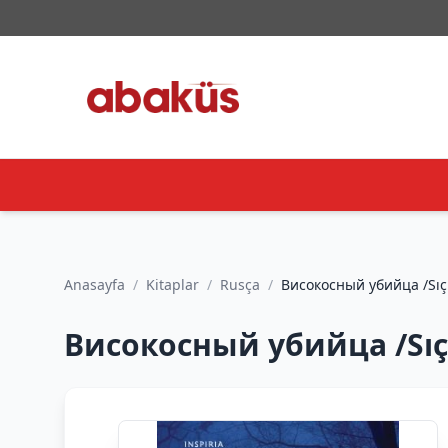
Anasayfa
/
Kitaplar
/
Rusça
/
Високосн
Високосный убийца /Sıçr