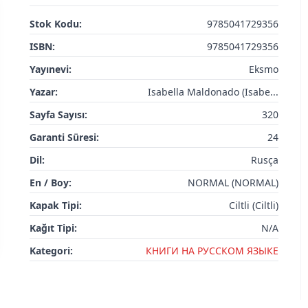
Stok Kodu:
9785041729356
ISBN:
9785041729356
Yayınevi:
Eksmo
Yazar:
Isabella Maldonado (Isabe...
Sayfa Sayısı:
320
Garanti Süresi:
24
Dil:
Rusça
En / Boy:
NORMAL (NORMAL)
Kapak Tipi:
Ciltli (Ciltli)
Kağıt Tipi:
N/A
Kategori:
КНИГИ НА РУССКОМ ЯЗЫКЕ