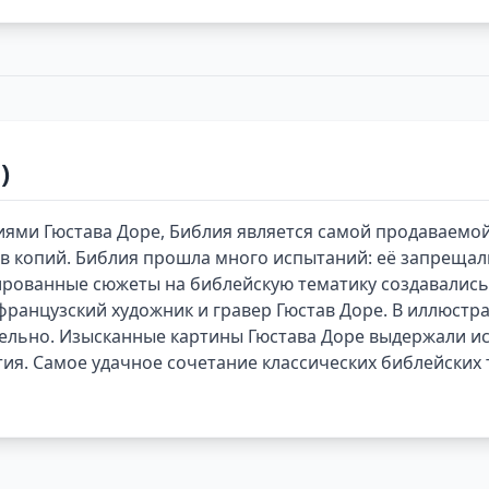
)
циями Гюстава Доре, Библия является самой продаваемой
копий. Библия прошла много испытаний: её запрещали,
трированные сюжеты на библейскую тематику создавали
ранцузский художник и гравер Гюстав Доре. В иллюстра
ельно. Изысканные картины Гюстава Доре выдержали ис
я. Самое удачное сочетание классических библейских 