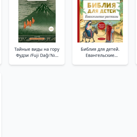
Тайные виды на гору
Библия для детей.
Фудзи /Fuji Dağı'Nın
Евангельские
Gizli Manzaraları
рассказы /Çocuklar
İçin İncil. İncil
Hikayeleri