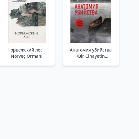
Норвежский лес _
Анатомия убийства
Norveç Ormanı
/Bir Cinayetin
Anatomisi