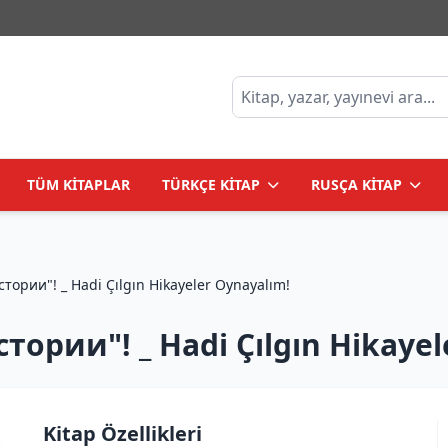
TÜM KİTAPLAR
TÜRKÇE KİTAP
RUSÇA KİTAP
ории"! _ Hadi Çılgın Hikayeler Oynayalım!
ории"! _ Hadi Çılgın Hikayel
Kitap Özellikleri