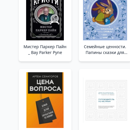
Мистер Паркер Пайн
Семейные ценности.
_ Bay Parker Pyne
Папины сказки для
чтения перед сном/
Ульева Е. /Aile
Değerleri. Yatmadan
Önce Okunacak Baba
Masalları/Ulyeva E.