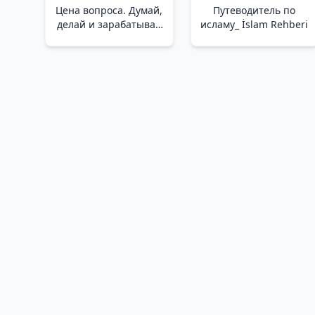
Цена вопроса. Думай,
Путеводитель по
делай и зарабатывай
исламу_ İslam Rehberi
по- новому /Fiyat
Sorunu. Yeni Bir
Şekilde Düşünün,
Yapın Ve Kazanın