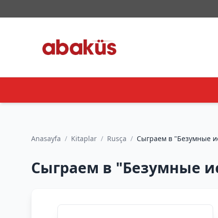
Anasayfa
/
Kitaplar
/
Rusça
/
Сыграем в "Безумные ист
Сыграем в "Безумные ист