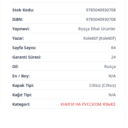
Stok Kodu:
9785040930708
ISBN:
9785040930708
Yayınevi:
Rusça İthal Ürünler
Yazar:
Kolektif (Kolektif)
Sayfa Sayısı:
64
Garanti Süresi:
24
Dil:
Rusça
En / Boy:
N/A
Kapak Tipi:
Ciltsiz (Ciltsiz)
Kağıt Tipi:
N/A
Kategori:
КНИГИ НА РУССКОМ ЯЗЫКЕ