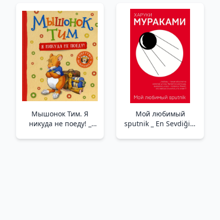
Уникальные советы,
захватывающие
кейсы, новые идеи!
/Son Derece Etkili
İnsanlar İçin Başarı
Stratejileri. 7 Ana
Prensip. Benzersiz İ
Мышонок Тим. Я
Мой любимый
никуда не поеду! _
sputnik _ En Sevdiğim
Fare Tim. Hiçbir Yere
Sputnik
Gitmeyeceğim!