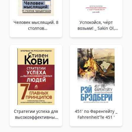
Человек мыслящий. 8
Успокойся, чёрт
столпов
возьми! _ Sakin Ol,
процветания. 2-е
Lanet Olsun!
издание /Düşünen Bir
İnsan. Refahın 8
Sütunu. 2. Baskı
Стратегии успеха для
451' по Фаренгейту _
высокоэффективных
Fahrenheit'Te 451 '
людей. 7 главных
принципов.