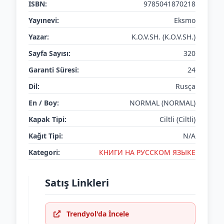
ISBN:
9785041870218
Yayınevi:
Eksmo
Yazar:
K.O.V.SH. (K.O.V.SH.)
Sayfa Sayısı:
320
Garanti Süresi:
24
Dil:
Rusça
En / Boy:
NORMAL (NORMAL)
Kapak Tipi:
Ciltli (Ciltli)
Kağıt Tipi:
N/A
Kategori:
КНИГИ НА РУССКОМ ЯЗЫКЕ
Satış Linkleri
Trendyol'da İncele