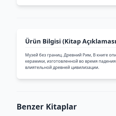
Ürün Bilgisi (Kitap Açıklaması
Музей без границ. Древний Рим, В книге оп
керамики, изготовленной во время падени
влиятельной древней цивилизации.
Benzer Kitaplar