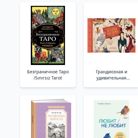
Безграничное Таро
Грандиозная и
/Sınırsız Tarot
удивительная
история костюма,
тканей, нарядов,
тряпок и шмоток!
/Kostümlerin,
Kumaşların,
Kıyafetlerin,
Paçavraların Ve
Kıyafetlerin Görkemli
Ve Şaşırtıcı Bir Tarihi!