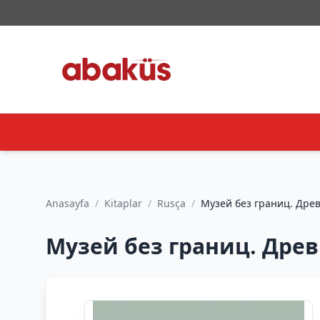
Anasayfa
/
Kitaplar
/
Rusça
/
Музей без границ. Древн