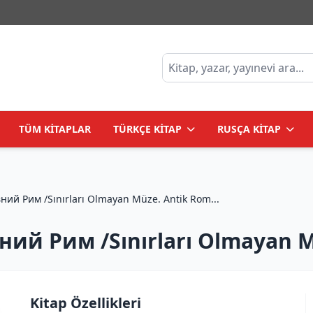
TÜM KİTAPLAR
TÜRKÇE KİTAP
RUSÇA KİTAP
Музей без границ. Древний Рим /Sınırları Olmayan Müze. Antik Rom...
ий Рим /Sınırları Olmayan 
Kitap Özellikleri