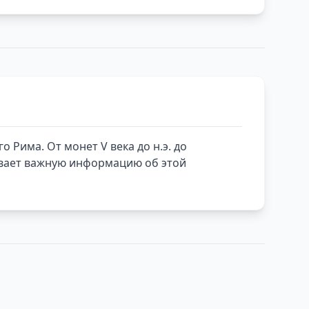
 Рима. От монет V века до н.э. до
ывает важную информацию об этой