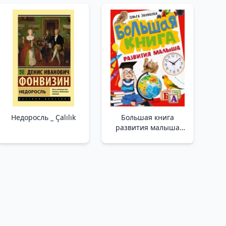
Недоросль _ Çalılık
Большая книга
развития малыша
/Bebek Gelişiminin
Büyük Kitabı