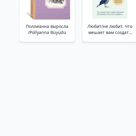
Поллианна выросла
Любит/не любит. Что
/Pollyanna Büyüdü
мешает вам создать
крепкие отношения и
как это исправить
/Aşk Sevmez. Güçlü
İlişkiler Kurmanızı
Engelleyen Nedir Ve
Bunu Nasıl
Düzeltebilirsiniz?