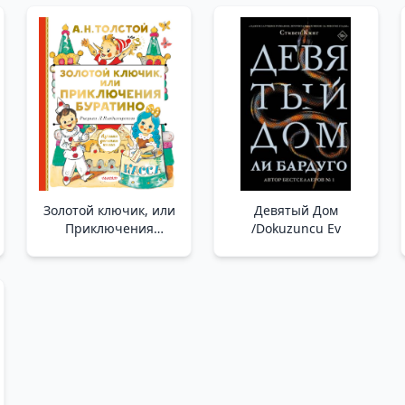
Золотой ключик, или
Девятый Дом
Приключения
/Dokuzuncu Ev
Буратино _ Altın
Anahtar Veya Macera
Pinokyo