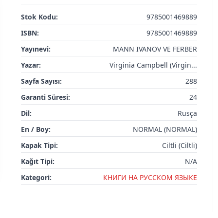
Stok Kodu:
9785001469889
ISBN:
9785001469889
Yayınevi:
MANN IVANOV VE FERBER
Yazar:
Virginia Campbell (Virgin...
Sayfa Sayısı:
288
Garanti Süresi:
24
Dil:
Rusça
En / Boy:
NORMAL (NORMAL)
Kapak Tipi:
Ciltli (Ciltli)
Kağıt Tipi:
N/A
Kategori:
КНИГИ НА РУССКОМ ЯЗЫКЕ