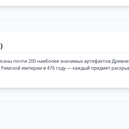
)
исаны почти 200 наиболее значимых артефактов Древнего
я Римской империи в 476 году — каждый предмет раскр