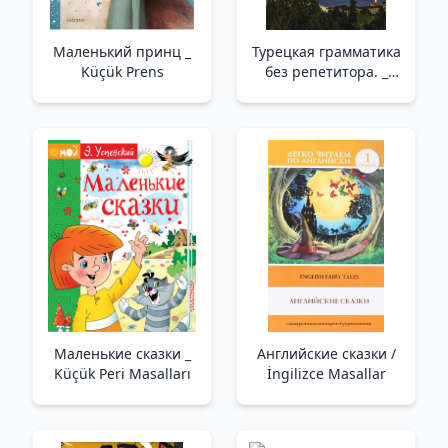
Маленький принц _
Турецкая грамматика
Küçük Prens
без репетитора. _
Öğretmen Olmadan
Türk Gramer.
Маленькие сказки _
Английские сказки /
Küçük Peri Masalları
İngilizce Masallar