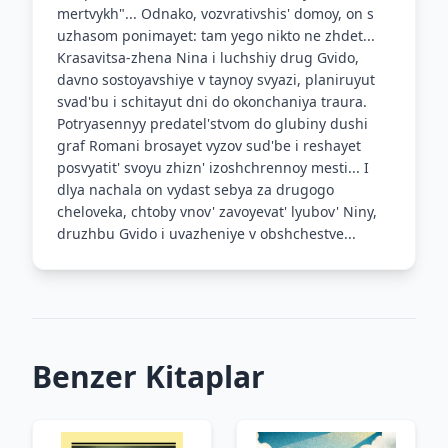
mertvykh"... Odnako, vozvrativshis' domoy, on s
uzhasom ponimayet: tam yego nikto ne zhdet...
Krasavitsa-zhena Nina i luchshiy drug Gvido,
davno sostoyavshiye v taynoy svyazi, planiruyut
svad'bu i schitayut dni do okonchaniya traura.
Potryasennyy predatel'stvom do glubiny dushi
graf Romani brosayet vyzov sud'be i reshayet
posvyatit' svoyu zhizn' izoshchrennoy mesti... I
dlya nachala on vydast sebya za drugogo
cheloveka, chtoby vnov' zavoyevat' lyubov' Niny,
druzhbu Gvido i uvazheniye v obshchestve...
Benzer Kitaplar