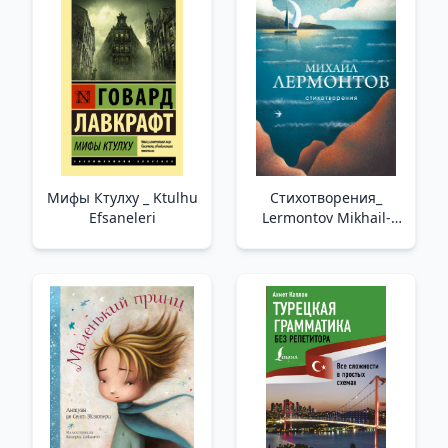
Мифы Ктулху _ Ktulhu
Стихотворения_
Efsaneleri
Lermontov Mikhail-
Şiirler