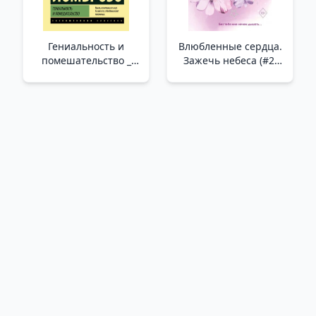
Гениальность и
Влюбленные сердца.
помешательство _
Зажечь небеса (#2)
Dahi Ve Delilik
(обрез с цветным
узором) /Aşık Kalpler.
Gökyüzünü Aydınlatın
(#2) (Renk Kesintisi)