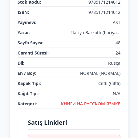
Stok Kodu:
9785171214012
ISBN:
9785171214012
Yayınevi:
AST
Yazar:
Ilariya Barzotti (Ilariya...
Sayfa Sayısı:
48
Garanti Süresi:
24
Dil:
Rusça
En / Boy:
NORMAL (NORMAL)
Kapak Tipi:
Ciltli (Ciltli)
Kağıt Tipi:
N/A
Kategori:
КНИГИ НА РУССКОМ ЯЗЫКЕ
Satış Linkleri