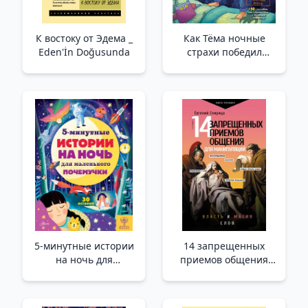
К востоку от Эдема _
Как Тёма ночные
Eden'İn Doğusunda
страхи победил
/Tyoma Gece Terörünü
Nasıl Yendi?
5-минутные истории
14 запрещенных
на ночь для
приемов общения
маленького
для манипуляций.
почемучки_ 5
Власть и магия слов
Dakikalık Uyku
/Manipülasyona