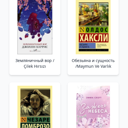
Hikayesi
Yönelik 14 Yasaklı
İletişim Tekniği.
Kelimelerin Gücü Ve
Büyüsü
Земляничный вор /
Обезьяна и сущность
Çilek Hırsızı
/Maymun Ve Varlık