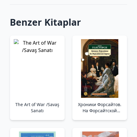
Benzer Kitaplar
The Art of War /Savaş
Хроники Форсайтов.
Sanatı
На Форсайтской
Бирже /Forsyte
Günlükleri. Forsyth
Borsası'Nda