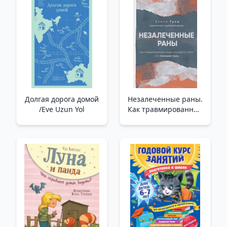
Долгая дорога домой
Незалеченные раны.
/Eve Uzun Yol
Как травмированные
люди становятся
теми, кто причиняет
боль /İyileşmeyen
Yaralar. Travma
Geçiren İnsanlar Nasıl
Acıya Neden Olan
Kişiler Haline Geliyor?