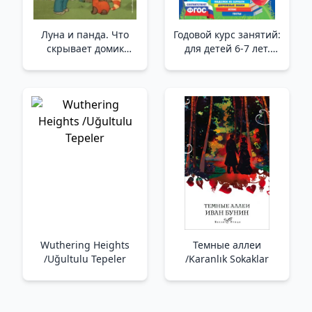
Луна и панда. Что
Годовой курс занятий:
скрывает домик
для детей 6-7 лет.
ведьмы? (ил. Ж.
Подготовка к школе (с
Турлонья) (#5) /Ay Ve
наклейками) _ Yıllık
Panda. Cadının Evinde
Dersler: 6-7 Yaş Arası
Gizli Olan Ne? (Hasta J.
Çocuklar İçin. Okul
Turlogna) (#5)
Wuthering Heights
Темные аллеи
/Uğultulu Tepeler
/Karanlık Sokaklar