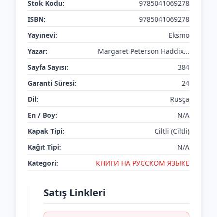
Stok Kodu:
9785041069278
ISBN:
9785041069278
Yayınevi:
Eksmo
Yazar:
Margaret Peterson Haddix...
Sayfa Sayısı:
384
Garanti Süresi:
24
Dil:
Rusça
En / Boy:
N/A
Kapak Tipi:
Ciltli (Ciltli)
Kağıt Tipi:
N/A
Kategori:
КНИГИ НА РУССКОМ ЯЗЫКЕ
Satış Linkleri