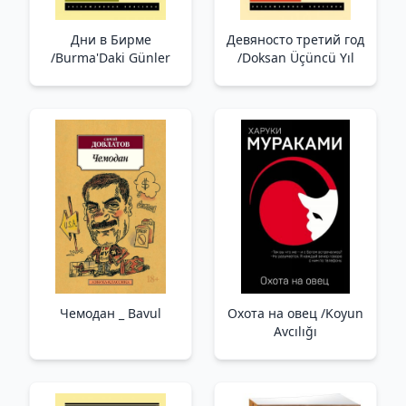
Дни в Бирме
Девяносто третий год
/Burma'Daki Günler
/Doksan Üçüncü Yıl
Чемодан _ Bavul
Охота на овец /Koyun
Avcılığı