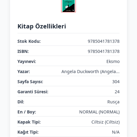
Kitap Özellikleri
Stok Kodu:
9785041781378
ISBN:
9785041781378
Yayınevi:
Eksmo
Yazar:
Angela Duckworth (Angela...
Sayfa Sayısı:
304
Garanti Süresi:
24
Dil:
Rusça
En / Boy:
NORMAL (NORMAL)
Kapak Tipi:
Ciltsiz (Ciltsiz)
Kağıt Tipi:
N/A