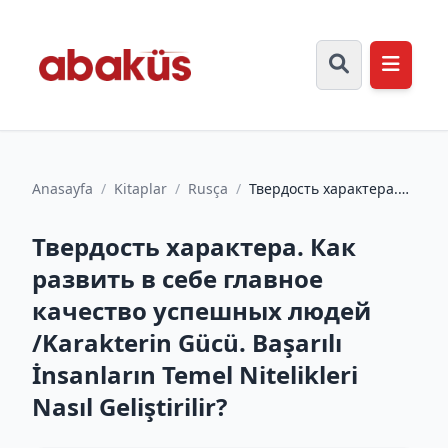
Anasayfa
/
Kitaplar
/
Rusça
/
Твердость характера.
Как развить в себе
главное качество
Твердость характера. Как
успешных...
развить в себе главное
качество успешных людей
/Karakterin Gücü. Başarılı
İnsanların Temel Nitelikleri
Nasıl Geliştirilir?