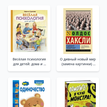
Весёлая психология
О дивный новый мир
для детей: дома и в
(замена картинки) _
школе /Çocuklar İçin
Ey Cesur Yeni Dünya
Eğlenceli Psikoloji:
Evde Ve Okulda