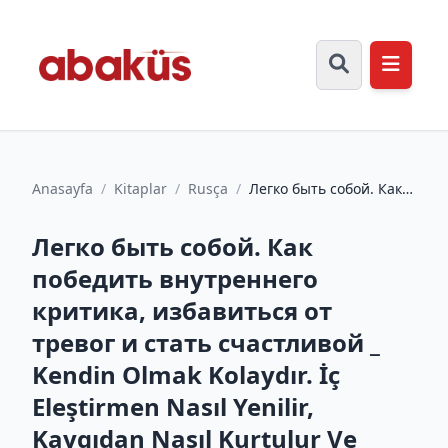
Anasayfa
/
Kitaplar
/
Rusça
/
Легко быть собой. Как
победить внутреннего
критика, избавиться
Легко быть собой. Как
от...
победить внутреннего
критика, избавиться от
тревог и стать счастливой _
Kendin Olmak Kolaydır. İç
Eleştirmen Nasıl Yenilir,
Kaygıdan Nasıl Kurtulur Ve