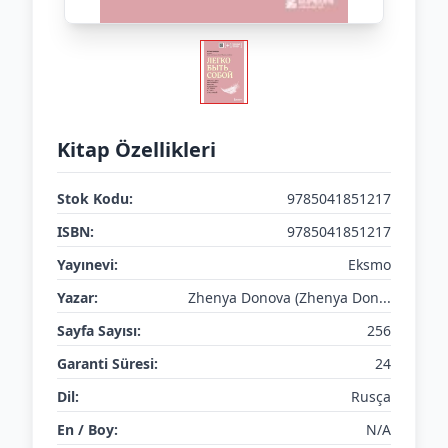
Kitap Özellikleri
Stok Kodu:
9785041851217
ISBN:
9785041851217
Yayınevi:
Eksmo
Yazar:
Zhenya Donova (Zhenya Don...
Sayfa Sayısı:
256
Garanti Süresi:
24
Dil:
Rusça
En / Boy:
N/A