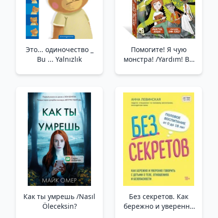
Это... одиночество _
Помогите! Я чую
Bu ... Yalnızlık
монстра! /Yardım! Bir
Canavar Kokusu
Alıyorum!
Как ты умрешь /Nasıl
Без секретов. Как
Öleceksin?
бережно и уверенно
говорить с детьми о