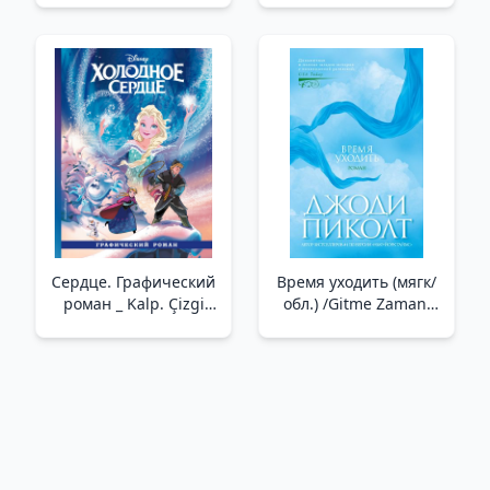
теле, отношениях и
безопасности _ Sırlar
Yok. Çocuklarla Beden,
İlişkiler Ve Güvenlik
Hakkında Nazik Ve
Kendinden Emin Bir
Şekilde Nasıl Konuşu
Сердце. Графический
Время уходить (мягк/
роман _ Kalp. Çizgi
обл.) /Gitme Zamanı
Roman
(Yumuşak/Normal)