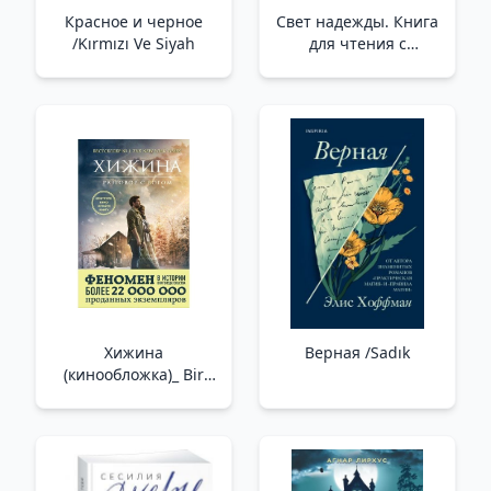
Красное и черное
Свет надежды. Книга
/Kırmızı Ve Siyah
для чтения с
цветными
картинками /Umut
Işığı. Renkli Resimlerle
Kitap Okumak
Хижина
Верная /Sadık
(кинообложка)_ Bir
Kulübe