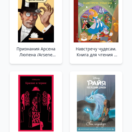
Признания Арсена
Навстречу чудесам.
Люпена /Arsene
Книга для чтения _
Lupin'İn İtirafları
Mucizelere Doğru.
Okuma Kitabı