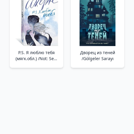
P.S. Я люблю тебя
Дворец из теней
(мягк.обл.) /Not: Seni
/Gölgeler Sarayı
Seviyorum (Yumuşak
Alan)