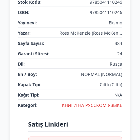
Stok Kodu:
9785041110246
ISBN:
9785041110246
Yayınevi:
Eksmo
Yazar:
Ross McKenzie (Ross McKen...
Sayfa Sayısı:
384
Garanti Süresi:
24
Dil:
Rusça
En / Boy:
NORMAL (NORMAL)
Kapak Tipi:
Ciltli (Ciltli)
Kağıt Tipi:
N/A
Kategori:
КНИГИ НА РУССКОМ ЯЗЫКЕ
Satış Linkleri