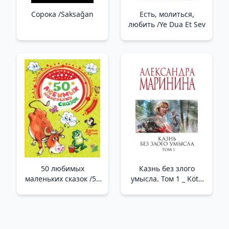
Сорока /Saksağan
Есть, молиться,
любить /Ye Dua Et Sev
50 любимых
Казнь без злого
маленьких сказок /50
умысла. Том 1 _ Kötü
Favori Küçük Peri
Niyetsiz İnfaz. Ses
Masalı
Seviyesi 1