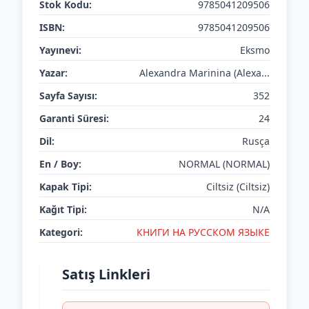
Stok Kodu:
9785041209506
ISBN:
9785041209506
Yayınevi:
Eksmo
Yazar:
Alexandra Marinina (Alexa...
Sayfa Sayısı:
352
Garanti Süresi:
24
Dil:
Rusça
En / Boy:
NORMAL (NORMAL)
Kapak Tipi:
Ciltsiz (Ciltsiz)
Kağıt Tipi:
N/A
Kategori:
КНИГИ НА РУССКОМ ЯЗЫКЕ
Satış Linkleri