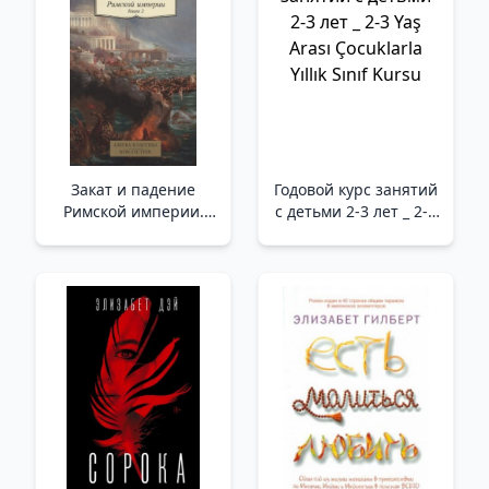
Mitrofanov)
Закат и падение
Годовой курс занятий
Римской империи.
с детьми 2-3 лет _ 2-3
Книга 2 /Roma
Yaş Arası Çocuklarla
İmparatorluğunun
Yıllık Sınıf Kursu
Gerilemesi Ve Çöküşü.
2. Kitap