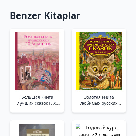
Benzer Kitaplar
Большая книга
Золотая книга
лучших сказок Г. Х.
любимых русских
Андерсена (ил. Н.
сказок (ил. М.
Гольц) _ En İyi Peri
Митрофанова) _
Masallarının Büyük
Favori Rus
Kitabı G. Kh. Andersen
Masallarının Altın
(Ill. N. Str
Kitabı (Ill. M.