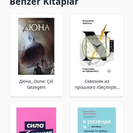
Benzer Kitaplar
Дюна_ Dune: Çöl
Сквозняк из
Gezegeni
прошлого /Geçmişten
Taslak