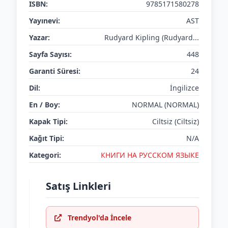
ISBN:
9785171580278
Yayınevi:
AST
Yazar:
Rudyard Kipling (Rudyard...
Sayfa Sayısı:
448
Garanti Süresi:
24
Dil:
İngilizce
En / Boy:
NORMAL (NORMAL)
Kapak Tipi:
Ciltsiz (Ciltsiz)
Kağıt Tipi:
N/A
Kategori:
КНИГИ НА РУССКОМ ЯЗЫКЕ
Satış Linkleri
Trendyol'da İncele