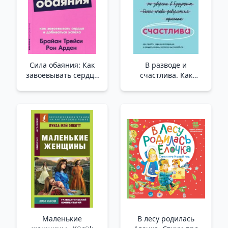
Сила обаяния: Как
В разводе и
завоевывать сердца
счастлива. Как
и добиваться успеха
пройти через
(Покет серия)
расставание и
/Cazibenin Gücü:
создать жизнь,
Kalpleri Kazanma Ve
которую вы полюбите
Başarıya Nasıl Ulaşılır
_ Boşanmış Ve Mutlu.
(Cep Dizisi)
Bir Ayrılığın
Üstesinden Gelip
Sevdiğiniz Bir Hayat
Nasıl Yaratılır?
Маленькие
В лесу родилась