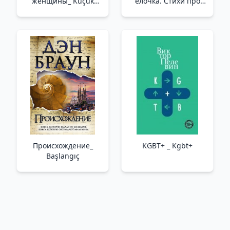
женщины_ Küçük
ёлочка. Стихи про
Kadınlar
Новый год _ Ormanda
Bir Çam Ağacı Yetişti.
Yeni Yıl Hakkında
Şiirler
Происхождение_
KGBT+ _ Kgbt+
Başlangıç