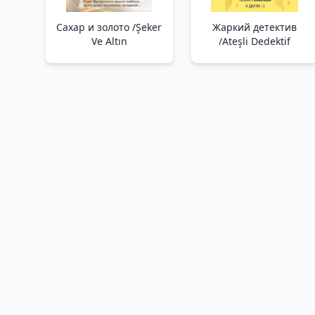
Сахар и золото /Şeker
Жаркий детектив
Ve Altın
/Ateşli Dedektif