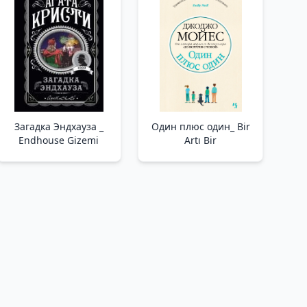
Загадка Эндхауза _
Один плюс один_ Bir
Endhouse Gizemi
Artı Bir