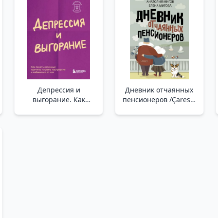
Депрессия и
Дневник отчаянных
выгорание. Как
пенсионеров /Çaresiz
понять истинные
Emeklilerin Günlüğü
причины плохого
настроения и
избавиться от них
/Depresyon Ve
Tükenmişlik. Kötü Ruh
Halinin Gerçek
Nedenlerini Nasıl
Anlayabilir Ve
Onlardan Nasıl
Kurtulabil