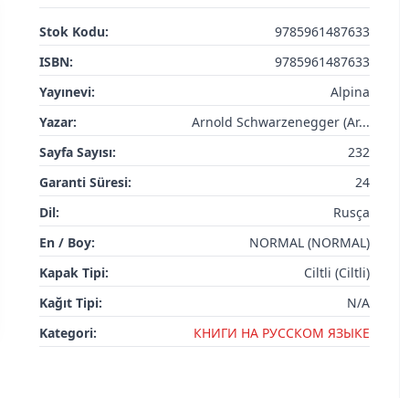
Stok Kodu:
9785961487633
ISBN:
9785961487633
Yayınevi:
Alpina
Yazar:
Arnold Schwarzenegger (Ar...
Sayfa Sayısı:
232
Garanti Süresi:
24
Dil:
Rusça
En / Boy:
NORMAL (NORMAL)
Kapak Tipi:
Ciltli (Ciltli)
Kağıt Tipi:
N/A
Kategori:
КНИГИ НА РУССКОМ ЯЗЫКЕ