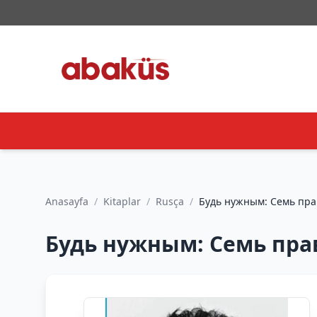
Anasayfa
/
Kitaplar
/
Rusça
/
Будь нужным: Семь прави