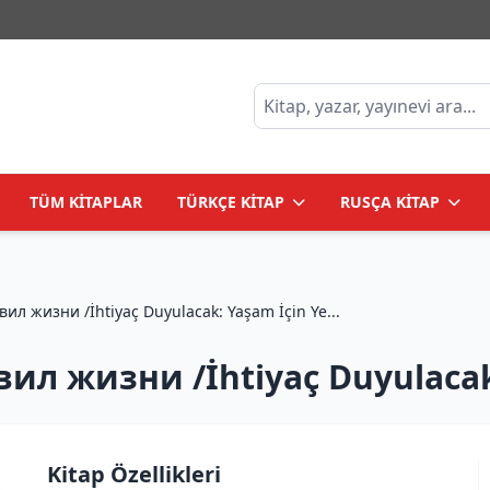
TÜM KİTAPLAR
TÜRKÇE KİTAP
RUSÇA KİTAP
Будь нужным: Семь правил жизни /İhtiyaç Duyulacak: Yaşam İçin Ye...
л жизни /İhtiyaç Duyulacak:
Kitap Özellikleri