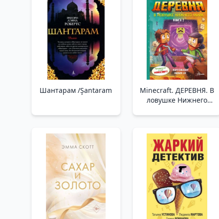
Шантарам /Şantaram
Minecraft. ДЕРЕВНЯ. В
ловушке Нижнего
мира /Minecraft'Ta.
Köy. Nether'De Mahsur
Kaldım