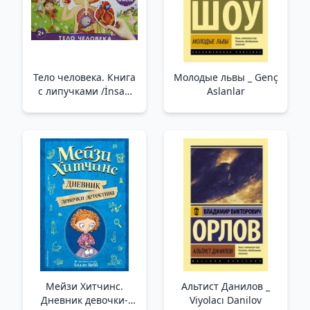
Тело человека. Книга
Молодые львы _ Genç
с липучками /İnsan
Aslanlar
Vücudu. Velcro İle
Rezervasyon Yapın
Мейзи Хитчинс.
Альтист Данилов _
Дневник девочки-
Viyolacı Danilov