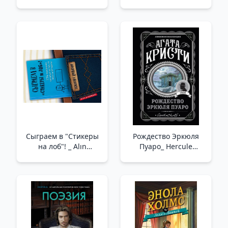
детектива /Maisie
Hitchins. Bir Kız
Dedektifin Günlüğü
Сыграем в "Стикеры
Рождество Эркюля
на лоб"! _ Alın
Пуаро_ Hercule
Çıkartmaları
Poirot'Nun Noel'İ
Oynayalım!