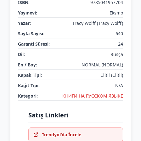
ISBN:
9785041957704
Yayınevi:
Eksmo
Yazar:
Tracy Wolff (Tracy Wolff)
Sayfa Sayısı:
640
Garanti Süresi:
24
Dil:
Rusça
En / Boy:
NORMAL (NORMAL)
Kapak Tipi:
Ciltli (Ciltli)
Kağıt Tipi:
N/A
Kategori:
КНИГИ НА РУССКОМ ЯЗЫКЕ
Satış Linkleri
Trendyol'da İncele