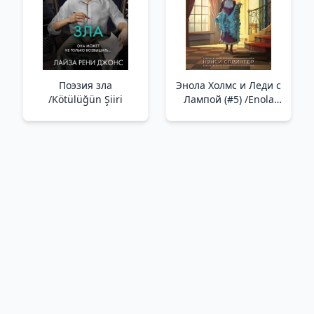
Поэзия зла
Энола Холмс и Леди с
/Kötülüğün Şiiri
Лампой (#5) /Enola
Holmes Ve Lambalı
Kadın (#5)