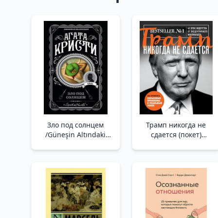
Зло под солнцем
Трамп никогда не
/Güneşin Altındaki
сдается (покет)
Kötülük
/Trump Asla
Vazgeçmez (Cep)