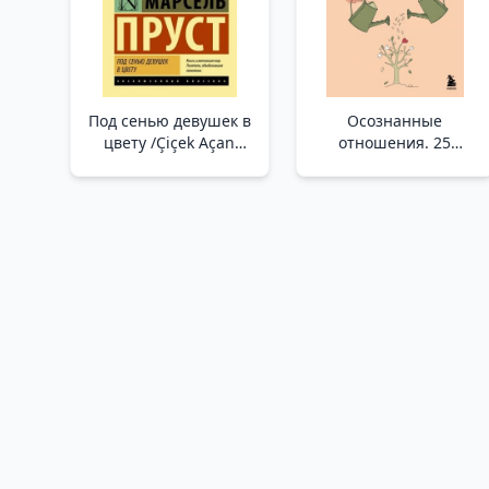
Под сенью девушек в
Осознанные
цвету /Çiçek Açan
отношения. 25
Kızların Gölgesi
привычек для пар,
Altında
которые помогут
обрести настоящую
близость /Bilinçli
İlişkiler. Çiftlerin
Gerçek Yakınlığı
Bulmasına Yardımcı
Olacak 25 Alışkanlık