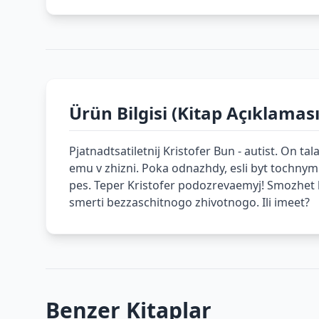
Ürün Bilgisi (Kitap Açıklaması
Pjatnadtsatiletnij Kristofer Bun - autist. On 
emu v zhizni. Poka odnazhdy, esli byt tochny
pes. Teper Kristofer podozrevaemyj! Smozhet l
smerti bezzaschitnogo zhivotnogo. Ili imeet?
Benzer Kitaplar