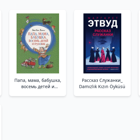
Папа, мама, бабушка,
Рассказ Служанки_
восемь детей и
Damızlık Kızın Öyküsü
грузовик _ Baba, Anne,
Büyükanne, Sekiz
Çocuk Ve Kamyon