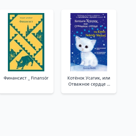
Финансист _ Finansör
Котёнок Усатик, или
Отважное сердце =
The Kitten Nobody
Wanted _ Yavru Kedi
Usatik Veya Cesur Kalp
= Yavru Kedi Kimsenin
İsteme