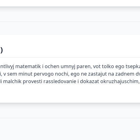
)
talantlivyj matematik i ochen umnyj paren, vot tolko ego ts
mi, v sem minut pervogo nochi, ego ne zastajut na zadnem 
i malchik provesti rassledovanie i dokazat okruzhajuschim