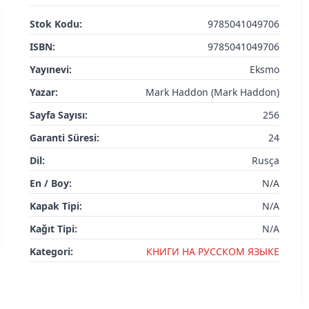
Stok Kodu:
9785041049706
ISBN:
9785041049706
Yayınevi:
Eksmo
Yazar:
Mark Haddon (Mark Haddon)
Sayfa Sayısı:
256
Garanti Süresi:
24
Dil:
Rusça
En / Boy:
N/A
Kapak Tipi:
N/A
Kağıt Tipi:
N/A
Kategori:
КНИГИ НА РУССКОМ ЯЗЫКЕ