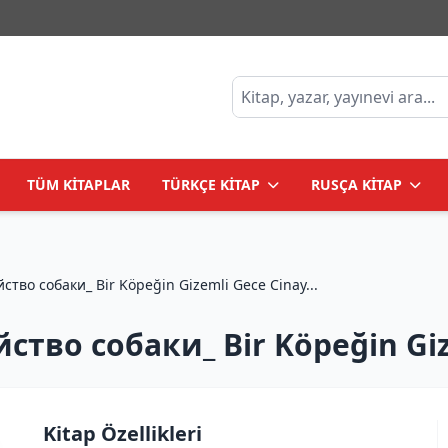
TÜM KİTAPLAR
TÜRKÇE KİTAP
RUSÇA KİTAP
тво собаки_ Bir Köpeğin Gizemli Gece Cinay...
тво собаки_ Bir Köpeğin Giz
Kitap Özellikleri