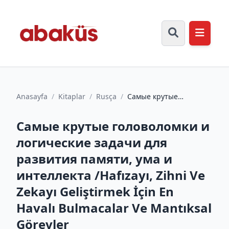
Anasayfa
/
Kitaplar
/
Rusça
/
Самые крутые
головоломки и
логические задачи для
Самые крутые головоломки и
развития памяти,...
логические задачи для
развития памяти, ума и
интеллекта /Hafızayı, Zihni Ve
Zekayı Geliştirmek İçin En
Havalı Bulmacalar Ve Mantıksal
Görevler