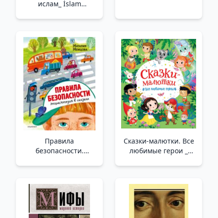
ислам_ İslam
Hakkında 40 Hikaye
Правила
Сказки-малютки. Все
безопасности.
любимые герои _
Энциклопедия в
Küçük Hikayeler
сказках _ Güvenlik
Düzenlemeleri.
Masallarda
Ansiklopedi