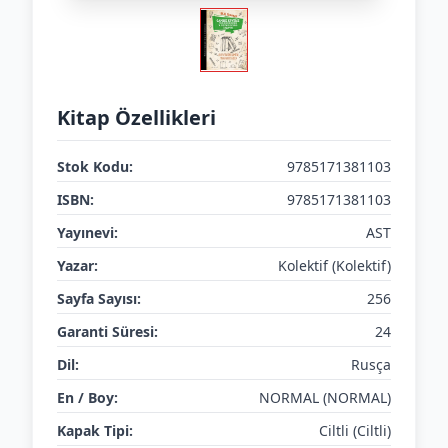
Kitap Özellikleri
Stok Kodu:
9785171381103
ISBN:
9785171381103
Yayınevi:
AST
Yazar:
Kolektif (Kolektif)
Sayfa Sayısı:
256
Garanti Süresi:
24
Dil:
Rusça
En / Boy:
NORMAL (NORMAL)
Kapak Tipi:
Ciltli (Ciltli)