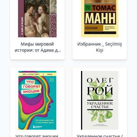
Мифы мировой
Избранник _ Seçilmiş
истории: от Адама до
Kişi
Потсдама /Dünya
Tarihinin Mitleri:
Adem'Den Potsdam'A
Что говорят эмоции.
Украденное счастье /