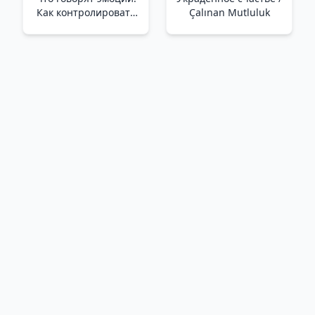
Как контролировать
Çalınan Mutluluk
себя и лучше
понимать других
/Duygular Ne
Söylüyor? Kendinizi
Nasıl Kontrol Edersiniz
Ve Başkalarını Daha İyi
Anlarsınız