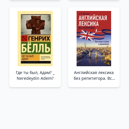
Tarihi
Ruhsuz (#1)
Где ты был, Адам? _
Английская лексика
Neredeydin Adem?
без репетитора. Все
слова в схемах и
упражнениях /
Öğretmen Olmadan
İngilizce Kelime
Bilgisi.
Diyagramlardaki Ve
Alıştırmalardaki Tüm
Kelimeler