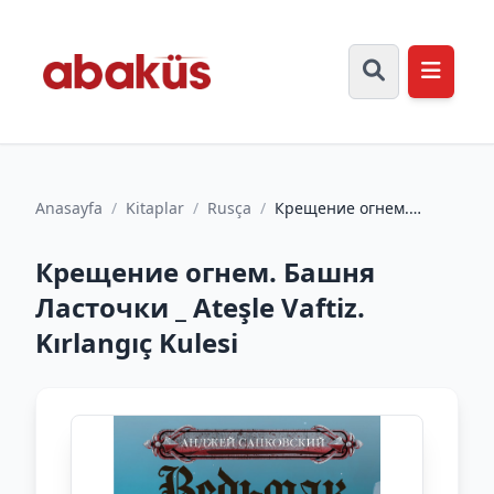
Anasayfa
/
Kitaplar
/
Rusça
/
Крещение огнем.
Башня Ласточки _
Ateşle Vaftiz. Kırlangıç ​​
Крещение огнем. Башня
Kule...
Ласточки _ Ateşle Vaftiz.
Kırlangıç ​​Kulesi