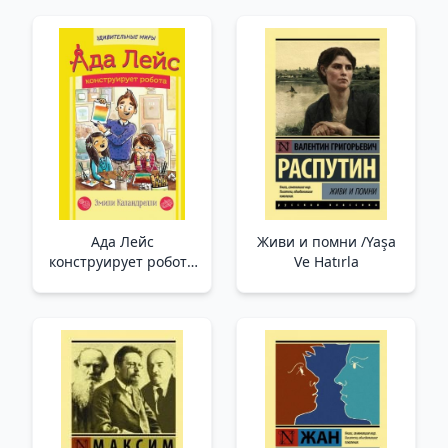
Ада Лейс
Живи и помни /Yaşa
конструирует робота
Ve Hatırla
/Ada Lace Bir Robot
Yapıyor