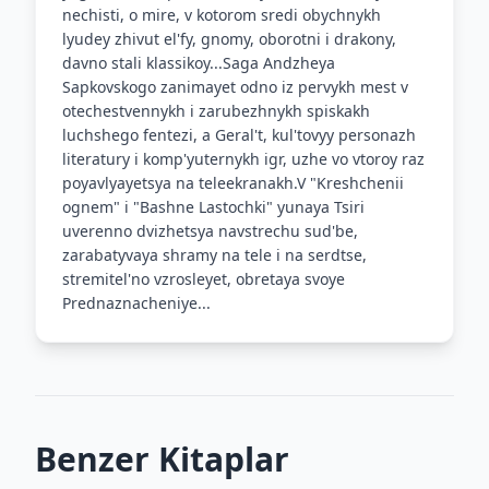
nechisti, o mire, v kotorom sredi obychnykh
lyudey zhivut el'fy, gnomy, oborotni i drakony,
davno stali klassikoy...Saga Andzheya
Sapkovskogo zanimayet odno iz pervykh mest v
otechestvennykh i zarubezhnykh spiskakh
luchshego fentezi, a Geral't, kul'tovyy personazh
literatury i komp'yuternykh igr, uzhe vo vtoroy raz
poyavlyayetsya na teleekranakh.V "Kreshchenii
ognem" i "Bashne Lastochki" yunaya Tsiri
uverenno dvizhetsya navstrechu sud'be,
zarabatyvaya shramy na tele i na serdtse,
stremitel'no vzrosleyet, obretaya svoye
Prednaznacheniye...
Benzer Kitaplar