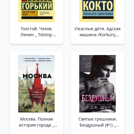
Толстой. Чехов.
Ужасные дети. Адская
Ленин _ Tolstoy.
машина /Korkunç
Çehov. Lenin
Çocuklar. Cehennem
Arabası
Москва. Полная
Святые грешники.
история города _
Бездушный (#1) _
Moskova. Şehrin Tam
Kutsal Günahkarlar.