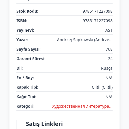
Stok Kodu:
9785171227098
ISBN:
9785171227098
Yayınevi:
AST
Yazar:
Andrzej Sapkowski (Andrze...
Sayfa Sayısı:
768
Garanti Süresi:
24
Dil:
Rusça
En / Boy:
N/A
Kapak Tipi:
Ciltli (Ciltli)
Kağıt Tipi:
N/A
Kategori:
Художественная литература...
Satış Linkleri