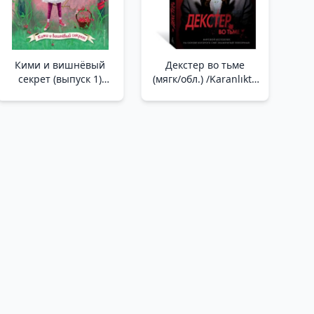
Кими и вишнёвый
Декстер во тьме
секрет (выпуск 1)
(мягк/обл.) /Karanlıkta
/Kimi Ve Kirazın Sırrı
Dexter (Yumuşak/Reg.)
(1. Sayı)