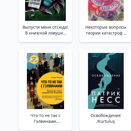
Выпусти меня отсюда!
Некоторые вопросы
В книжной ловушке
теории катастроф _
(выпуск 2) /Bırak Beni
Felaket Teorisinin Bazı
Buradan! Bir Kitabın
Soruları
İçinde Sıkışıp Kaldım
(Sayı 2)
Что-то не так с
Освобождение
Гэлвинами.
/Kurtuluş
Идеальная семья,