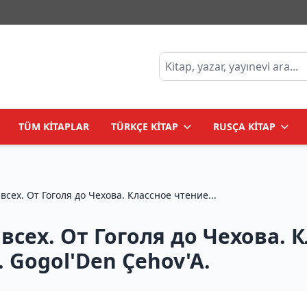
TÜM KİTAPLAR
TÜRKÇE KİTAP
RUSÇA KİTAP
всех. От Гоголя до Чехова. Классное чтение...
всех. От Гоголя до Чехова. К
. Gogol'Den Çehov'A.