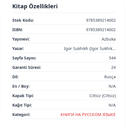
Kitap Özellikleri
Stok Kodu:
9785389214002
ISBN:
9785389214002
Yayınevi:
Azbuka
Yazar:
Igor Sukhikh (Igor Sukhik...
Sayfa Sayısı:
544
Garanti Süresi:
24
Dil:
Rusça
En / Boy:
N/A
Kapak Tipi:
Ciltsiz (Ciltsiz)
Kağıt Tipi:
N/A
Kategori:
КНИГИ НА РУССКОМ ЯЗЫКЕ