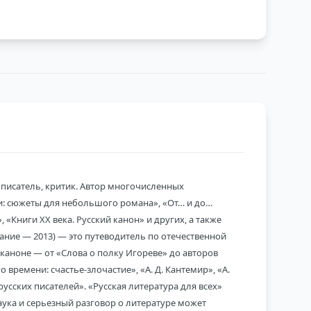
 писатель, критик. Автор многочисленных
ни: сюжеты для небольшого романа», «От… и до…
 «Книги ХХ века. Русский канон» и других, а также
ание — 2013) — это путеводитель по отечественной
каноне — от «Слова о полку Игореве» до авторов
ремени: счастье-злочастие», «А. Д. Кантемир», «А.
усских писателей». «Русская литература для всех»
наука и серьезный разговор о литературе может