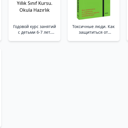
Годовой курс занятий
Токсичные люди. Как
с детьми 6-7 лет.
защититься от
Подготовка к школе _
нарциссов,
6-7 Yaş Arası
газлайтеров и других
Çocuklarla Yıllık Sınıf
манипуляторов.
Kursu. Okula Hazırlık
NEON Pocketbooks
/Zehirli İnsanlar.
Kendinizi
Narsistlerden,
Gaslighterlardan Ve
Diğer
Manipülatörlerden
Nasıl Korursu