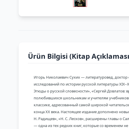
Ürün Bilgisi (Kitap Açıklaması
Игорь Николаевич Сухих — литературовед, доктор 
исследований по истории русской литературы XIX–X
Этюды о русской словесности», «Сергей Довлатов: вр
полюбившихся школьникам и учителям учебников по
классике, адресованный самой широкой читательск
конца ХХ века. Настоящее издание дополнено новым
Н. Радищев», «Н. С. Лесков», расширены главы о С
— одна из тех редких книг, которые со временем не