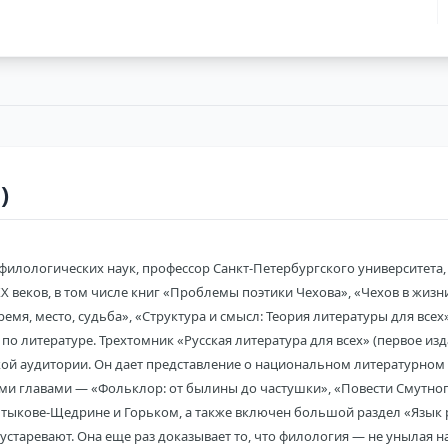
)
филологических наук, профессор Санкт-Петербургского университета,
X веков, в том числе книг «Проблемы поэтики Чехова», «Чехов в жиз
емя, место, судьба», «Структура и смысл: Теория литературы для всех»,
 литературе. Трехтомник «Русская литература для всех» (первое изд
ой аудитории. Он дает представление о национальном литературном 
и главами — «Фольклор: от былины до частушки», «Повести Смутного в
алтыкове-Щедрине и Горьком, а также включен большой раздел «Язык р
 устаревают. Она еще раз доказывает то, что филология — не унылая 