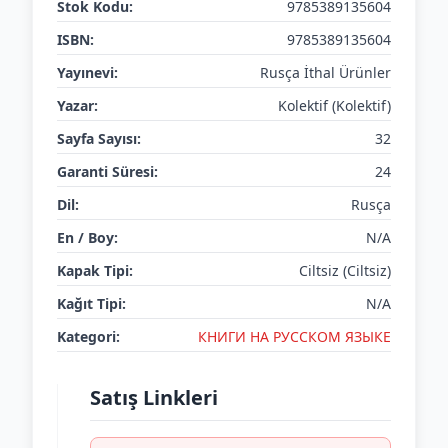
Stok Kodu:
9785389135604
ISBN:
9785389135604
Yayınevi:
Rusça İthal Ürünler
Yazar:
Kolektif (Kolektif)
Sayfa Sayısı:
32
Garanti Süresi:
24
Dil:
Rusça
En / Boy:
N/A
Kapak Tipi:
Ciltsiz (Ciltsiz)
Kağıt Tipi:
N/A
Kategori:
КНИГИ НА РУССКОМ ЯЗЫКЕ
Satış Linkleri