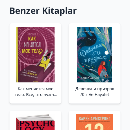
Benzer Kitaplar
Как меняется мое
Девочка и призрак
тело. Все, что нужно
/Kız Ve Hayalet
знать девочкам о
перех. возрасте
/Vücudum Nasıl
Değişiyor? Kızların
Geçiş Hakkında
Bilmesi Gereken Her