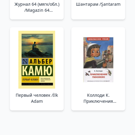
Журнал 64 (мягк/обл.)
Шантарам /Şantaram
/Magazin 64
(Yumuşak/Reg.)
Первый человек /İlk
Коллоди К.
Adam
Приключения
Пиноккио (ВЧ) _
Pinokyo'Nun
Maceraları