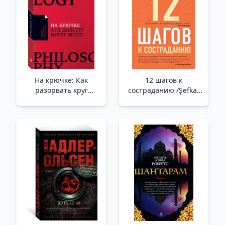
Şey. Yaş
На крючке: Как
12 шагов к
разорвать круг
состраданию /Şefkat
нездоровых
İçin 12 Adım
отношений (Покет)
/Kancalı: Sağlıksız
İlişkiler Döngüsü Nasıl
Kırılır (Cep)