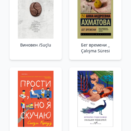
Виновен /Suçlu
Бег времени _
Çalışma Süresi