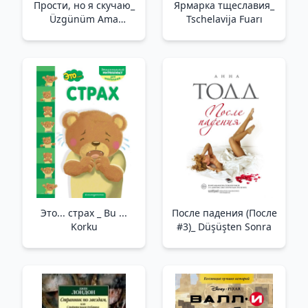
Прости, но я скучаю_
Ярмарка тщеславия_
Üzgünüm Ama
Tschelavija Fuarı
Özlüyorum
Это... страх _ Bu ...
После падения (После
Korku
#3)_ Düşüşten Sonra