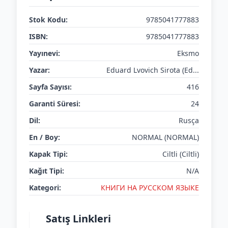
Stok Kodu:
9785041777883
ISBN:
9785041777883
Yayınevi:
Eksmo
Yazar:
Eduard Lvovich Sirota (Ed...
Sayfa Sayısı:
416
Garanti Süresi:
24
Dil:
Rusça
En / Boy:
NORMAL (NORMAL)
Kapak Tipi:
Ciltli (Ciltli)
Kağıt Tipi:
N/A
Kategori:
КНИГИ НА РУССКОМ ЯЗЫКЕ
Satış Linkleri