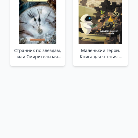
Странник по звездам,
Маленький герой.
или Смирительная
Книга для чтения с
рубашка /Starwalker
цветными
Veya Deli Gömleği
картинками _ Wally.
Küçük Kahraman